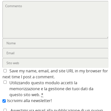
e
v
n
u
v
v
i
a
u
o
a
a
n
f
o
v
f
f
u
i
v
a
i
i
n
n
a
f
n
n
a
e
f
i
e
e
n
s
i
n
s
s
u
t
n
e
t
t
o
r
e
s
r
r
v
a
s
t
a
a
a
)
t
r
)
)
f
r
a
i
a
)
n
)
e
s
t
r
a
)
Save my name, email, and site URL in my browser for
next time I post a comment.
Utilizzando questo modulo accetti la
memorizzazione e la gestione dei tuoi dati da
questo sito web.
*
Iscrivimi alla newsletter!
Avvertimi via email alla pubblicazione di un nuovo