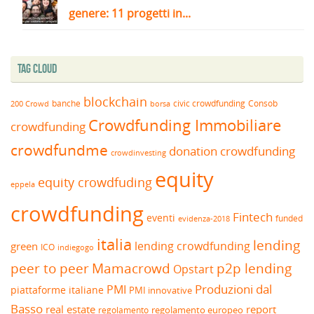
genere: 11 progetti in...
Tag Cloud
blockchain
banche
borsa
civic crowdfunding
Consob
200 Crowd
Crowdfunding Immobiliare
crowdfunding
crowdfundme
donation crowdfunding
crowdinvesting
equity
equity crowdfuding
eppela
crowdfunding
Fintech
eventi
funded
evidenza-2018
italia
lending
lending crowdfunding
green
ICO
indiegogo
peer to peer
Mamacrowd
p2p lending
Opstart
Produzioni dal
PMI
piattaforme italiane
PMI innovative
Basso
real estate
report
regolamento europeo
regolamento