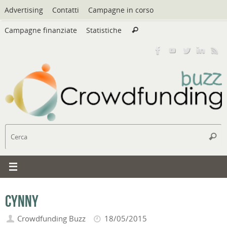
Vai
Advertising
Contatti
Campagne in corso
al
Cerca:
contenuto
Campagne finanziate
Statistiche
Cerca
C
Cerc
Cynny
Crowdfunding Buzz
18/05/2015