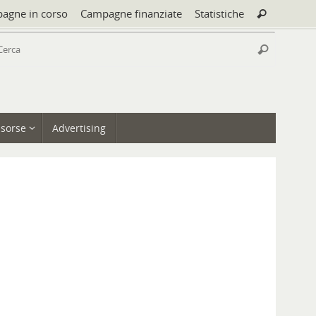
Cerca:
agne in corso
Campagne finanziate
Statistiche
Cerca
Cerca:
Cerca
isorse
Advertising