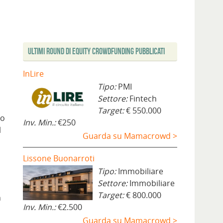
Ultimi Round di Equity Crowdfunding Pubblicati
InLire
Tipo:
PMI
Settore:
Fintech
Target:
€ 550.000
to
Inv. Min.:
€250
l
Guarda su Mamacrowd >
Lissone Buonarroti
Tipo:
Immobiliare
Settore:
Immobiliare
Target:
€ 800.000
n
Inv. Min.:
€2.500
Guarda su Mamacrowd >