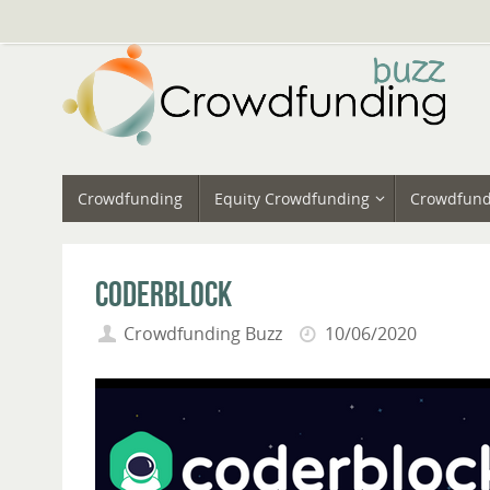
Vai
al
contenuto
Vai
Crowdfunding
Equity Crowdfunding
Crowdfund
al
contenuto
Coderblock
Crowdfunding Buzz
10/06/2020