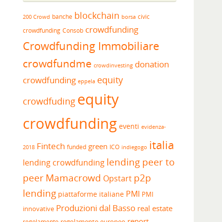
blockchain
banche
borsa
civic
200 Crowd
crowdfunding
crowdfunding
Consob
Crowdfunding Immobiliare
crowdfundme
donation
crowdinvesting
equity
crowdfunding
eppela
equity
crowdfuding
crowdfunding
eventi
evidenza-
italia
Fintech
green
funded
ICO
2018
indiegogo
lending peer to
lending crowdfunding
peer
Mamacrowd
p2p
Opstart
lending
PMI
piattaforme italiane
PMI
Produzioni dal Basso
real estate
innovative
report
regolamento europeo
regolamento