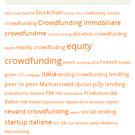
blockchain
banche
borsa
civic crowdfunding
Consob
200 Crowd
Crowdfunding Immobiliare
crowdfunding
crowdfundme
donation crowdfunding
crowdinvesting
equity
equity crowdfuding
eppela
crowdfunding
Fintech
eventi
funded
evidenza-2018
italia
lending
lending crowdfunding
green
ICO
indiegogo
peer to peer
Mamacrowd
p2p lending
Opstart
Produzioni dal
PMI
piattaforme italiane
PMI innovative
Basso
real estate
report
regolamento europeo
regolamento
reward crowdfunding
social lending
seedrs
startup italiane
uk
venture capital
Walliance
USA
STO
WeAreStarting