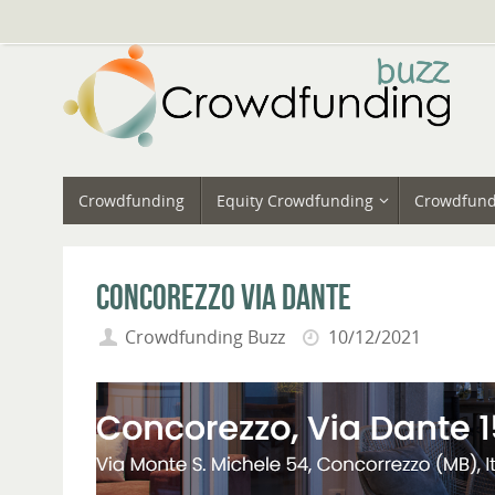
Vai
al
contenuto
Vai
Crowdfunding
Equity Crowdfunding
Crowdfund
al
contenuto
Concorezzo Via Dante
Crowdfunding Buzz
10/12/2021