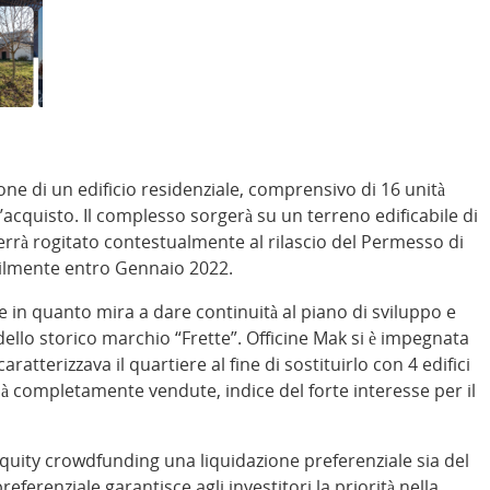
one di un edificio residenziale, comprensivo di 16 unità
d’acquisto. Il complesso sorgerà su un terreno edificabile di
errà rogitato contestualmente al rilascio del Permesso di
ilmente entro Gennaio 2022.
e in quanto mira a dare continuità al piano di sviluppo e
dello storico marchio “Frette”. Officine Mak si è impegnata
atterizzava il quartiere al fine di sostituirlo con 4 edifici
già completamente vendute, indice del forte interesse per il
 equity crowdfunding una liquidazione preferenziale sia del
referenziale garantisce agli investitori la priorità nella