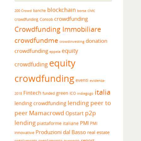
blockchain
banche
borsa
civic
200 Crowd
crowdfunding
crowdfunding
Consob
Crowdfunding Immobiliare
crowdfundme
donation
crowdinvesting
equity
crowdfunding
eppela
equity
crowdfuding
crowdfunding
eventi
evidenza-
italia
Fintech
green
funded
ICO
2018
indiegogo
lending peer to
lending crowdfunding
peer
Mamacrowd
p2p
Opstart
lending
PMI
piattaforme italiane
PMI
Produzioni dal Basso
real estate
innovative
report
regolamento europeo
regolamento