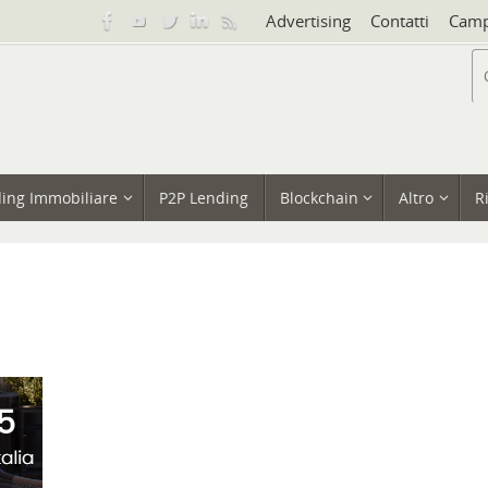
Advertising
Contatti
Camp
ing Immobiliare
P2P Lending
Blockchain
Altro
R