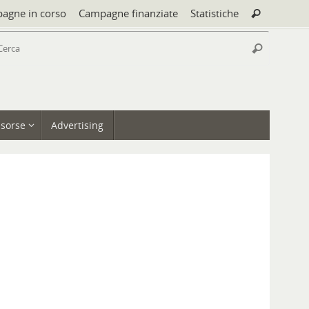
Cerca:
agne in corso
Campagne finanziate
Statistiche
Cerca
Cerca:
Cerca
isorse
Advertising