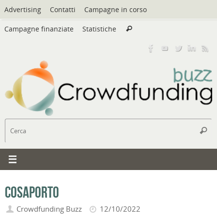
Vai
Advertising
Contatti
Campagne in corso
al
Cerca:
contenuto
Campagne finanziate
Statistiche
Cerca
C
Cerc
Cosaporto
Crowdfunding Buzz
12/10/2022