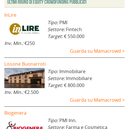
Ultimi Round di Equity Crowdfunding Pubblicati
n
)
e
s
t
InLire
r
a
Tipo:
PMI
)
Settore:
Fintech
Target:
€ 550.000
Inv. Min.:
€250
Guarda su Mamacrowd >
Lissone Buonarroti
Tipo:
Immobiliare
Settore:
Immobiliare
Target:
€ 800.000
Inv. Min.:
€2.500
Guarda su Mamacrowd >
Biogenera
Tipo:
PMI Inn.
Settore:
Farma e Cosmetica