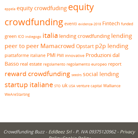
equity
equity crowdfuding
eppela
crowdfunding
Fintech
eventi
funded
evidenza-2018
italia
lending
lending crowdfunding
green
ICO
indiegogo
peer to peer
Mamacrowd
p2p lending
Opstart
Produzioni dal
PMI
piattaforme italiane
PMI innovative
Basso
real estate
report
regolamento europeo
regolamento
reward crowdfunding
social lending
seedrs
startup italiane
uk
venture capital
Walliance
USA
STO
WeAreStarting
Crowdfunding Buzz -
EdiBeez Srl
- P. IVA 09375120962 -
Privacy
Policy
Cookie Policy