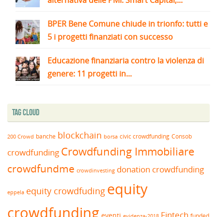
BPER Bene Comune chiude in trionfo: tutti e
5 i progetti finanziati con successo
Educazione finanziaria contro la violenza di
genere: 11 progetti in...
Tag Cloud
blockchain
banche
borsa
civic crowdfunding
Consob
200 Crowd
Crowdfunding Immobiliare
crowdfunding
crowdfundme
donation crowdfunding
crowdinvesting
equity
equity crowdfuding
eppela
crowdfunding
Fintech
eventi
funded
evidenza-2018