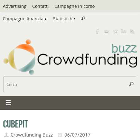
Vai
Advertising
Contatti
Campagne in corso
al
Cerca:
contenuto
Campagne finanziate
Statistiche
Cerca
C
Cerc
Cubepit
Crowdfunding Buzz
06/07/2017