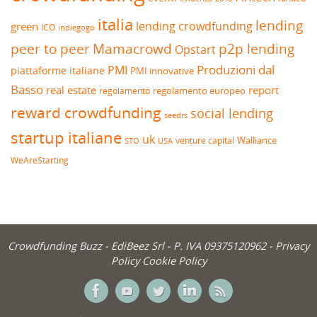
italia
lending
lending crowdfunding
green
ICO
indiegogo
peer to peer
Mamacrowd
p2p lending
Opstart
Produzioni dal
PMI
piattaforme italiane
PMI innovative
Basso
real estate
report
regolamento europeo
regolamento
reward crowdfunding
social lending
seedrs
startup italiane
uk
venture capital
Walliance
USA
STO
WeAreStarting
Crowdfunding Buzz -
EdiBeez Srl
- P. IVA 09375120962 -
Privacy
Policy
Cookie Policy