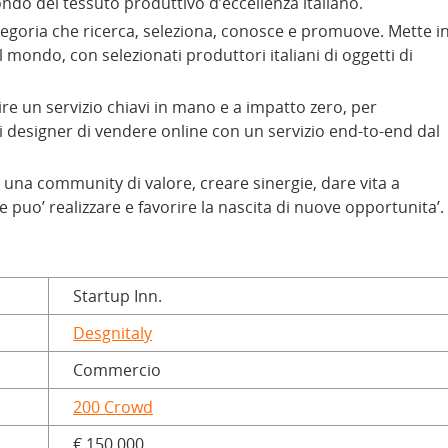
ndo del tessuto produttivo d’eccellenza italiano.
ategoria che ricerca, seleziona, conosce e promuove. Mette i
 il mondo, con selezionati produttori italiani di oggetti di
rire un servizio chiavi in mano e a impatto zero, per
i designer di vendere online con un servizio end-to-end dal
una community di valore, creare sinergie, dare vita a
e puo’ realizzare e favorire la nascita di nuove opportunita’.
Startup Inn.
Desgnitaly
Commercio
200 Crowd
€ 150.000