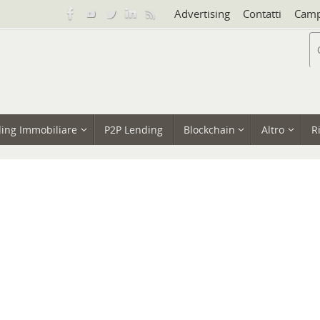
Advertising
Contatti
Camp
ing Immobiliare
P2P Lending
Blockchain
Altro
R