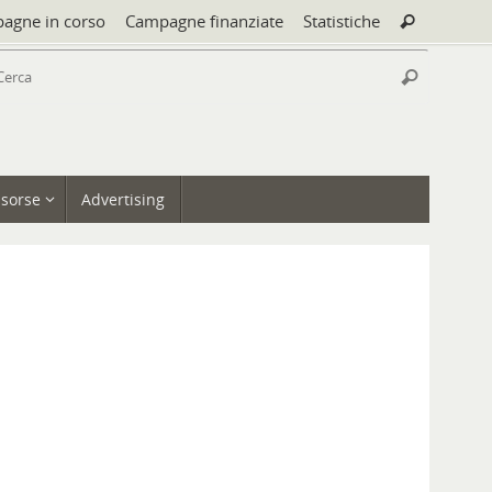
Cerca:
agne in corso
Campagne finanziate
Statistiche
Cerca
Cerca:
Cerca
isorse
Advertising