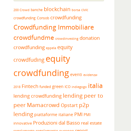
blockchain
banche
borsa
civic
200 Crowd
crowdfunding
crowdfunding
Consob
Crowdfunding Immobiliare
crowdfundme
donation
crowdinvesting
equity
crowdfunding
eppela
equity
crowdfuding
crowdfunding
eventi
evidenza-
italia
Fintech
green
funded
ICO
2018
indiegogo
lending peer to
lending crowdfunding
peer
Mamacrowd
p2p
Opstart
lending
PMI
piattaforme italiane
PMI
Produzioni dal Basso
real estate
innovative
report
regolamento europeo
regolamento