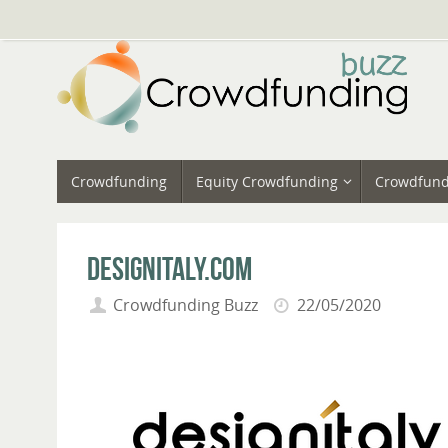
Vai
al
contenuto
Vai
Crowdfunding
Equity Crowdfunding
Crowdfund
al
contenuto
Designitaly.com
Crowdfunding Buzz
22/05/2020