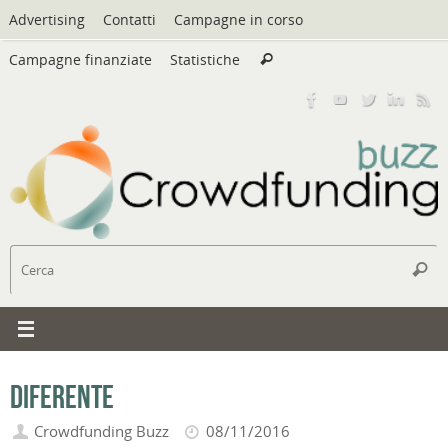
Vai
Advertising
Contatti
Campagne in corso
al
Cerca:
contenuto
Campagne finanziate
Statistiche
Cerca
C
Cerc
Diferente
Crowdfunding Buzz
08/11/2016