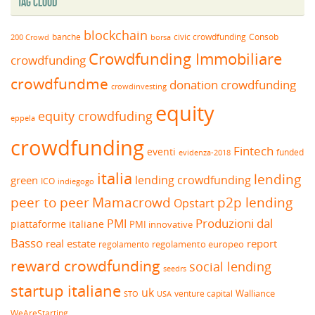
Tag Cloud
blockchain
banche
borsa
civic crowdfunding
Consob
200 Crowd
Crowdfunding Immobiliare
crowdfunding
crowdfundme
donation crowdfunding
crowdinvesting
equity
equity crowdfuding
eppela
crowdfunding
Fintech
eventi
funded
evidenza-2018
italia
lending
lending crowdfunding
green
ICO
indiegogo
peer to peer
Mamacrowd
p2p lending
Opstart
Produzioni dal
PMI
piattaforme italiane
PMI innovative
Basso
real estate
report
regolamento europeo
regolamento
reward crowdfunding
social lending
seedrs
startup italiane
uk
venture capital
Walliance
USA
STO
WeAreStarting