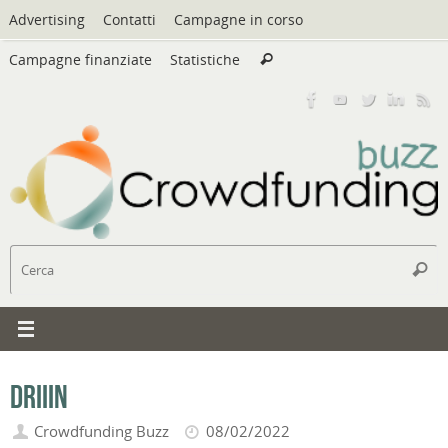
Vai
Advertising
Contatti
Campagne in corso
al
Cerca:
contenuto
Campagne finanziate
Statistiche
Cerca
C
Cerc
Driiin
Crowdfunding Buzz
08/02/2022