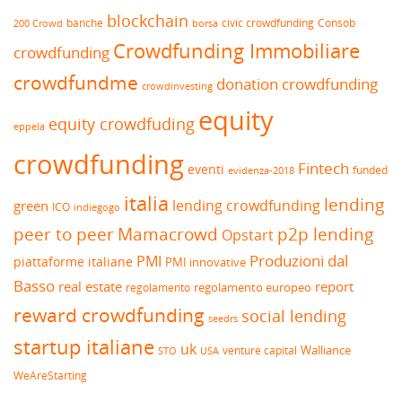
blockchain
banche
borsa
civic crowdfunding
Consob
200 Crowd
Crowdfunding Immobiliare
crowdfunding
crowdfundme
donation crowdfunding
crowdinvesting
equity
equity crowdfuding
eppela
crowdfunding
Fintech
eventi
funded
evidenza-2018
italia
lending
lending crowdfunding
green
ICO
indiegogo
peer to peer
Mamacrowd
p2p lending
Opstart
Produzioni dal
PMI
piattaforme italiane
PMI innovative
Basso
real estate
report
regolamento europeo
regolamento
reward crowdfunding
social lending
seedrs
startup italiane
uk
venture capital
Walliance
USA
STO
WeAreStarting