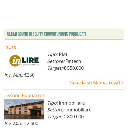
n
n
a
f
n
n
a
e
f
i
e
e
n
s
i
n
s
s
u
t
n
e
t
t
o
r
e
s
r
r
v
a
s
t
a
a
a
)
t
r
)
)
f
r
a
i
a
)
Ultimi Round di Equity Crowdfunding Pubblicati
n
)
e
s
t
InLire
r
a
Tipo:
PMI
)
Settore:
Fintech
Target:
€ 550.000
Inv. Min.:
€250
Guarda su Mamacrowd >
Lissone Buonarroti
Tipo:
Immobiliare
Settore:
Immobiliare
Target:
€ 800.000
Inv. Min.:
€2.500