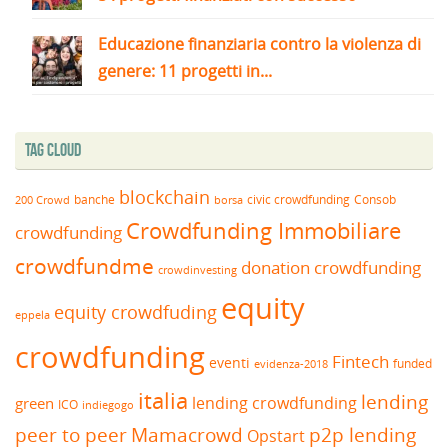
Educazione finanziaria contro la violenza di
genere: 11 progetti in...
Tag Cloud
blockchain
banche
borsa
civic crowdfunding
Consob
200 Crowd
Crowdfunding Immobiliare
crowdfunding
crowdfundme
donation crowdfunding
crowdinvesting
equity
equity crowdfuding
eppela
crowdfunding
Fintech
eventi
funded
evidenza-2018
italia
lending
lending crowdfunding
green
ICO
indiegogo
peer to peer
Mamacrowd
p2p lending
Opstart