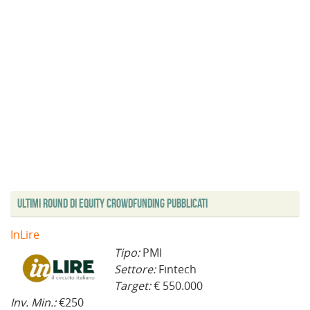
n
)
e
s
t
r
a
)
Ultimi Round di Equity Crowdfunding Pubblicati
InLire
Tipo:
PMI
Settore:
Fintech
Target:
€ 550.000
Inv. Min.:
€250