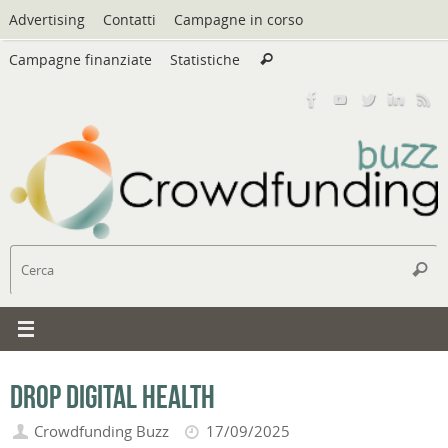
Vai
Advertising
Contatti
Campagne in corso
al
Cerca:
contenuto
Campagne finanziate
Statistiche
Cerca
C
Cerc
Drop Digital Health
Crowdfunding Buzz
17/09/2025