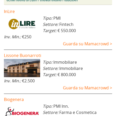
e
s
t
InLire
r
a
Tipo:
PMI
)
Settore:
Fintech
Target:
€ 550.000
Inv. Min.:
€250
Guarda su Mamacrowd >
Lissone Buonarroti
Tipo:
Immobiliare
Settore:
Immobiliare
Target:
€ 800.000
Inv. Min.:
€2.500
Guarda su Mamacrowd >
Biogenera
Tipo:
PMI Inn.
Settore:
Farma e Cosmetica