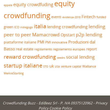
equity
equity crowdfuding
eppela
crowdfunding
Fintech
eventi
funded
evidenza-2018
italia
lending
lending crowdfunding
green
ICO
indiegogo
peer to peer
Mamacrowd
p2p lending
Opstart
Produzioni dal
PMI
piattaforme italiane
PMI innovative
Basso
real estate
report
regolamento europeo
regolamento
reward crowdfunding
social lending
seedrs
startup italiane
uk
venture capital
Walliance
USA
STO
WeAreStarting
Crowdfunding Buzz -
EdiBeez Srl
- P. IVA 09375120962 -
Privacy
Policy
Cookie Policy