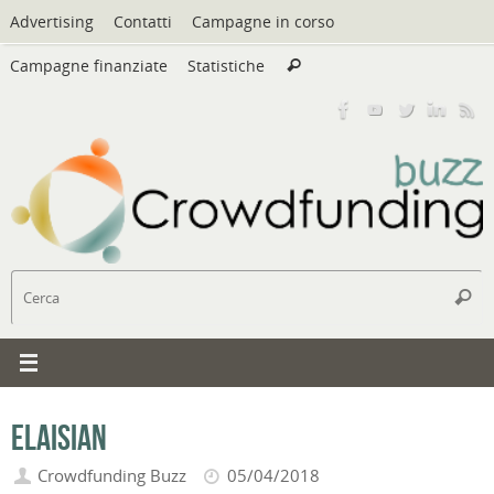
Vai
Advertising
Contatti
Campagne in corso
al
Cerca:
contenuto
Campagne finanziate
Statistiche
Cerca
C
Cerc
Elaisian
Crowdfunding Buzz
05/04/2018