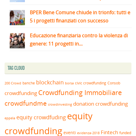
BPER Bene Comune chiude in trionfo: tutti e
5 i progetti finanziati con successo
Educazione finanziaria contro la violenza di
genere: 11 progetti in...
Tag Cloud
blockchain
banche
borsa
civic crowdfunding
Consob
200 Crowd
Crowdfunding Immobiliare
crowdfunding
crowdfundme
donation crowdfunding
crowdinvesting
equity
equity crowdfuding
eppela
crowdfunding
Fintech
eventi
funded
evidenza-2018