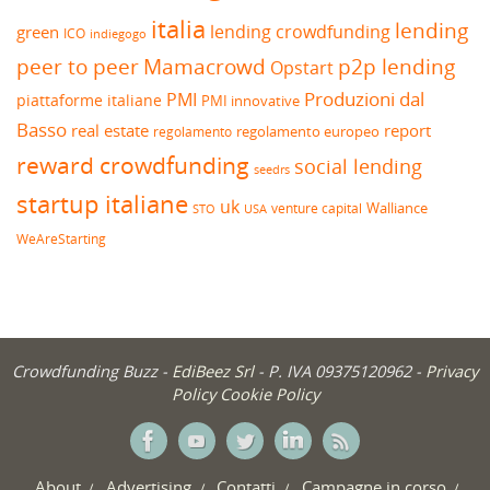
italia
lending
lending crowdfunding
green
ICO
indiegogo
peer to peer
Mamacrowd
p2p lending
Opstart
Produzioni dal
PMI
piattaforme italiane
PMI innovative
Basso
real estate
report
regolamento europeo
regolamento
reward crowdfunding
social lending
seedrs
startup italiane
uk
venture capital
Walliance
USA
STO
WeAreStarting
Crowdfunding Buzz -
EdiBeez Srl
- P. IVA 09375120962 -
Privacy
Policy
Cookie Policy
About
Advertising
Contatti
Campagne in corso