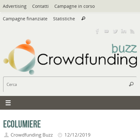
Vai
Advertising
Contatti
Campagne in corso
al
Cerca:
contenuto
Campagne finanziate
Statistiche
Cerca
C
Cerc
Ecolumiere
Crowdfunding Buzz
12/12/2019