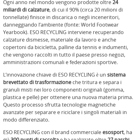
Ogni anno nel mondo vengono prodotte oltre
24
miliardi di calzature
, di cui il 90% (circa 20 milioni di
tonnellate) finisce in discarica o negli inceneritori,
danneggiando l’ambiente (fonte: World Footwear
Yearbook). ESO RECYCLING interviene recuperando
calzature dismesse, materiale da lavoro e anche
copertoni da bicicletta, palline da tennis e indumenti,
che vengono raccolti in tutto il paese presso negozi,
amministrazioni comunali e federazioni sportive.
L’innovazione chiave di ESO RECYCLING è un
sistema
brevettato di trasformazione
che tritura e separa i
granuli misti nei loro componenti originali (gomma,
plastica e pelle) per ottenere una nuova materia prima.
Questo processo sfrutta tecnologie magnetiche
avanzate per separare e riciclare i singoli materiali in
modo differenziato.
ESO RECYCLING con il brand commerciale
esosport
, ha
già
300 punti di raccolta
e ha realizzato oltre
27 parchi