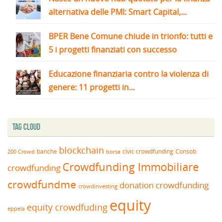
alternativa delle PMI: Smart Capital,...
BPER Bene Comune chiude in trionfo: tutti e
5 i progetti finanziati con successo
Educazione finanziaria contro la violenza di
genere: 11 progetti in...
Tag Cloud
blockchain
banche
borsa
civic crowdfunding
Consob
200 Crowd
Crowdfunding Immobiliare
crowdfunding
crowdfundme
donation crowdfunding
crowdinvesting
equity
equity crowdfuding
eppela