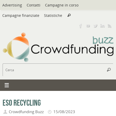
Vai
Advertising
Contatti
Campagne in corso
al
Cerca:
contenuto
Campagne finanziate
Statistiche
Cerca
C
Cerc
ESO Recycling
Crowdfunding Buzz
15/08/2023