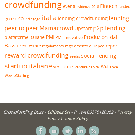
crowdfunding
Fintech
eventi
funded
evidenza-2018
italia
lending
lending crowdfunding
green
ICO
indiegogo
peer to peer
Mamacrowd
p2p lending
Opstart
Produzioni dal
PMI
piattaforme italiane
PMI innovative
Basso
real estate
report
regolamento europeo
regolamento
reward crowdfunding
social lending
seedrs
startup italiane
uk
venture capital
Walliance
USA
STO
WeAreStarting
Crowdfunding Buzz -
EdiBeez Srl
- P. IVA 09375120962 -
Privacy
Policy
Cookie Policy