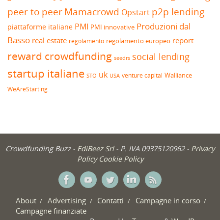
peer to peer
Mamacrowd
p2p lending
Opstart
Produzioni dal
PMI
piattaforme italiane
PMI innovative
Basso
real estate
report
regolamento europeo
regolamento
reward crowdfunding
social lending
seedrs
startup italiane
uk
venture capital
Walliance
USA
STO
WeAreStarting
Crowdfunding Buzz -
EdiBeez Srl
- P. IVA 09375120962 -
Privacy
Policy
Cookie Policy
About
Advertising
Contatti
Campagne in corso
Campagne finanziate