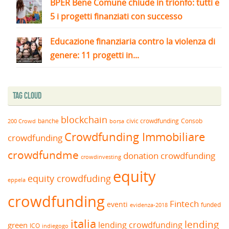
BPER Bene Comune chiude in trionfo: tutti e
5 i progetti finanziati con successo
Educazione finanziaria contro la violenza di
genere: 11 progetti in...
Tag Cloud
blockchain
banche
borsa
civic crowdfunding
Consob
200 Crowd
Crowdfunding Immobiliare
crowdfunding
crowdfundme
donation crowdfunding
crowdinvesting
equity
equity crowdfuding
eppela
crowdfunding
Fintech
eventi
funded
evidenza-2018
italia
lending
lending crowdfunding
green
ICO
indiegogo