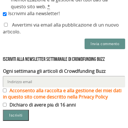
o
r
e
s
r
r
questo sito web.
*
v
a
s
t
a
a
a
)
t
r
)
)
Iscrivimi alla newsletter!
f
r
a
i
a
)
n
)
e
Avvertimi via email alla pubblicazione di un nuovo
s
t
articolo.
r
a
)
Iscriviti alla Newsletter settimanale di Crowdfunding Buzz
Ogni settimana gli articoli di Crowdfunding Buzz
Acconsento alla raccolta e alla gestione dei miei dati
in questo sito come descritto nella Privacy Policy
Dichiaro di avere più di 16 anni