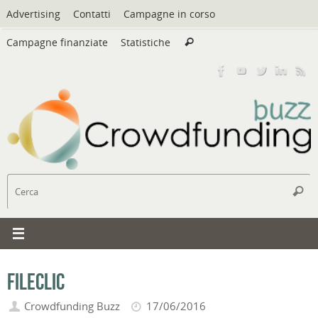
Vai
Advertising
Contatti
Campagne in corso
al
Cerca:
contenuto
Campagne finanziate
Statistiche
Cerca
C
Cerc
FileClic
Crowdfunding Buzz
17/06/2016