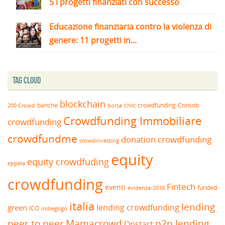
5 i progetti finanziati con successo
Educazione finanziaria contro la violenza di
genere: 11 progetti in...
Tag Cloud
blockchain
banche
borsa
civic crowdfunding
Consob
200 Crowd
Crowdfunding Immobiliare
crowdfunding
crowdfundme
donation crowdfunding
crowdinvesting
equity
equity crowdfuding
eppela
crowdfunding
Fintech
eventi
funded
evidenza-2018
italia
lending
lending crowdfunding
green
ICO
indiegogo
peer to peer
Mamacrowd
p2p lending
Opstart