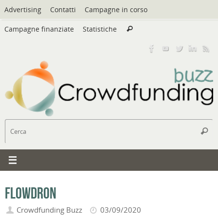
Vai
Advertising
Contatti
Campagne in corso
al
Cerca:
contenuto
Campagne finanziate
Statistiche
Cerca
C
Cerc
Flowdron
Crowdfunding Buzz
03/09/2020