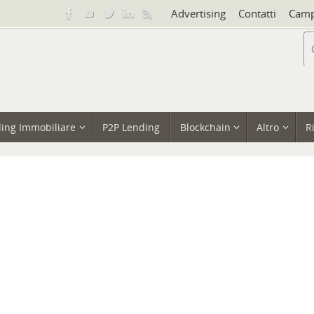
Advertising
Contatti
Camp
ing Immobiliare
P2P Lending
Blockchain
Altro
R