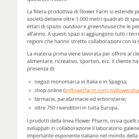
La filiera produttiva di Flower Farm si estende p
società detiene oltre 1.000 metri quadrati di sp
ettari di spazio
outdoor
e
greenhouse
che le pe
all’anno. A questi spazi si aggiungono tutti i terr
regioni che hanno stretto collaborazioni con la s
La materia prima viene lavorata per offrire al 
alimentare, ricreativo, sportivo, ecc. Il cliente h
presenza di:
negozi monomarca in Italia e in Spagna;
shop online (
byflowerfarm.com
;
byflowerph
farmacie, parafarmacie ed erboristerie;
oltre 750 rivenditori in tutta Europa.
I prodotti della linea Flower Pharm, ossia quelli 
sviluppati in collaborazione il laboratorio galeni
importante esponente italiano nel mondo della c