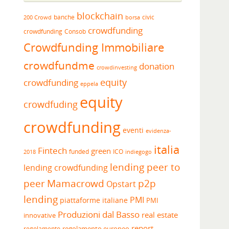
blockchain
banche
borsa
civic
200 Crowd
crowdfunding
crowdfunding
Consob
Crowdfunding Immobiliare
crowdfundme
donation
crowdinvesting
equity
crowdfunding
eppela
equity
crowdfuding
crowdfunding
eventi
evidenza-
italia
Fintech
green
funded
ICO
2018
indiegogo
lending peer to
lending crowdfunding
peer
Mamacrowd
p2p
Opstart
lending
PMI
piattaforme italiane
PMI
Produzioni dal Basso
real estate
innovative
report
regolamento europeo
regolamento