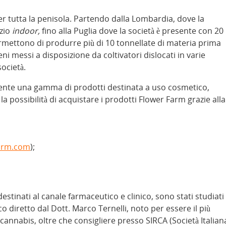
er tutta la penisola. Partendo dalla Lombardia, dove la
azio
indoor,
fino alla Puglia dove la società è presente con 20
rmettono di produrre più di 10 tonnellate di materia prima
eni messi a disposizione da coltivatori dislocati in varie
ocietà.
cliente una gamma di prodotti destinata a uso cosmetico,
a la possibilità di acquistare i prodotti Flower Farm grazie alla
arm.com
);
destinati al canale farmaceutico e clinico, sono stati studiati
co diretto dal Dott. Marco Ternelli, noto per essere il più
annabis, oltre che consigliere presso SIRCA (Società Italian