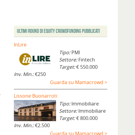
Ultimi Round di Equity Crowdfunding Pubblicati
InLire
Tipo:
PMI
i
Settore:
Fintech
Target:
€ 550.000
Inv. Min.:
€250
Guarda su Mamacrowd >
.
Lissone Buonarroti
Tipo:
Immobiliare
Settore:
Immobiliare
Target:
€ 800.000
Inv. Min.:
€2.500
Guarda su Mamacrowd >