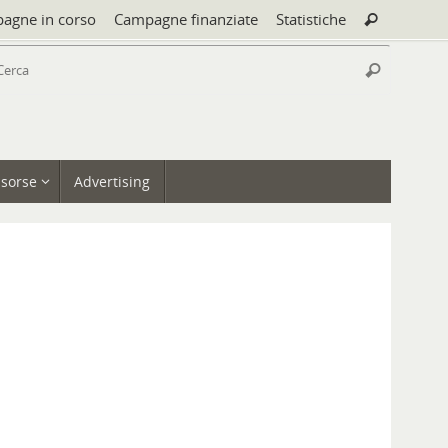
Cerca:
agne in corso
Campagne finanziate
Statistiche
Cerca
Cerca:
Cerca
isorse
Advertising