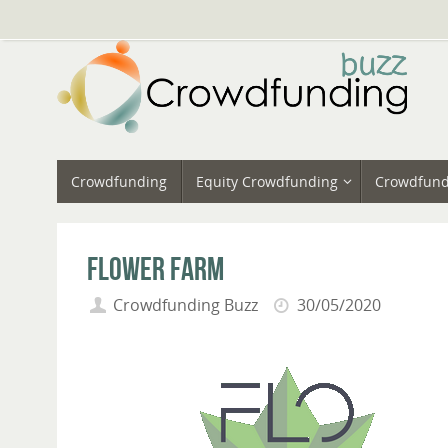
Vai
al
contenuto
Vai
Crowdfunding
Equity Crowdfunding
Crowdfund
al
contenuto
Flower Farm
Crowdfunding Buzz
30/05/2020