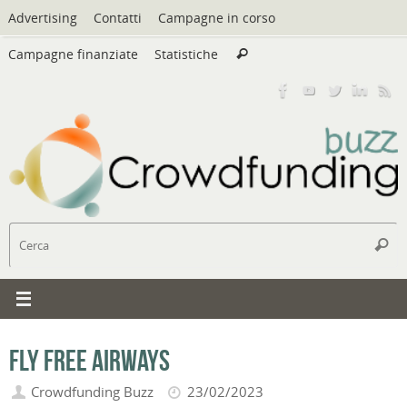
Vai
Advertising
Contatti
Campagne in corso
al
Cerca:
contenuto
Campagne finanziate
Statistiche
Cerca
C
Cerc
Fly Free Airways
Crowdfunding Buzz
23/02/2023