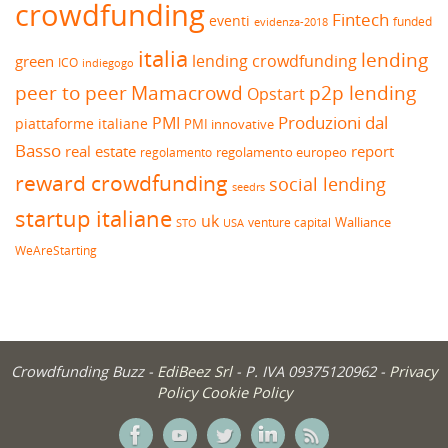
crowdfunding
Fintech
eventi
funded
evidenza-2018
italia
lending
lending crowdfunding
green
ICO
indiegogo
peer to peer
Mamacrowd
p2p lending
Opstart
Produzioni dal
PMI
piattaforme italiane
PMI innovative
Basso
real estate
report
regolamento europeo
regolamento
reward crowdfunding
social lending
seedrs
startup italiane
uk
venture capital
Walliance
USA
STO
WeAreStarting
Crowdfunding Buzz -
EdiBeez Srl
- P. IVA 09375120962 -
Privacy
Policy
Cookie Policy