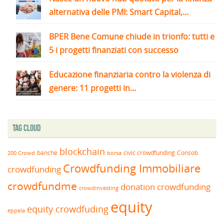
alternativa delle PMI: Smart Capital,...
BPER Bene Comune chiude in trionfo: tutti e
5 i progetti finanziati con successo
Educazione finanziaria contro la violenza di
genere: 11 progetti in...
Tag Cloud
blockchain
banche
borsa
civic crowdfunding
Consob
200 Crowd
Crowdfunding Immobiliare
crowdfunding
crowdfundme
donation crowdfunding
crowdinvesting
equity
equity crowdfuding
eppela