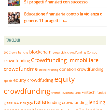
5 i progetti finanziati con successo
Educazione finanziaria contro la violenza di
genere: 11 progetti in...
Tag Cloud
blockchain
banche
borsa
civic crowdfunding
Consob
200 Crowd
Crowdfunding Immobiliare
crowdfunding
crowdfundme
donation crowdfunding
crowdinvesting
equity
equity crowdfuding
eppela
crowdfunding
Fintech
eventi
funded
evidenza-2018
italia
lending
lending crowdfunding
green
ICO
indiegogo