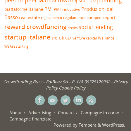
peer to peer
Mamacrowd
p2p lending
Opstart
Produzioni dal
PMI
piattaforme italiane
PMI innovative
Basso
real estate
report
regolamento europeo
regolamento
reward crowdfunding
social lending
seedrs
startup italiane
uk
venture capital
Walliance
USA
STO
WeAreStarting
Crowdfunding Buzz -
EdiBeez Srl
- P. IVA 09375120962 -
Privacy
Policy
Cookie Policy
About
Advertising
Contatti
Campagne in corso
Campagne finanziate
Powered by
Tempera
&
WordPress.