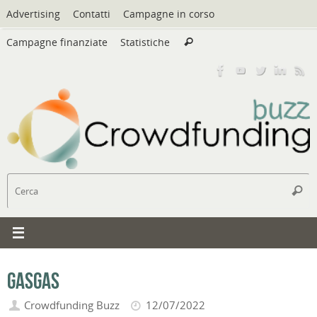
Vai
Advertising
Contatti
Campagne in corso
al
Cerca:
contenuto
Campagne finanziate
Statistiche
Cerca
C
Cerc
GASGAS
Crowdfunding Buzz
12/07/2022