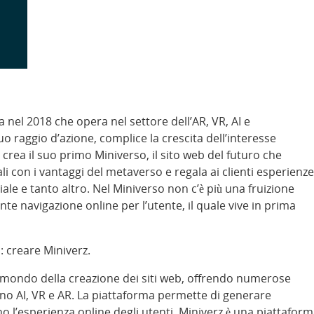
nel 2018 che opera nel settore dell’AR, VR, AI e
o raggio d’azione, complice la crescita dell’interesse
crea il suo primo Miniverso, il sito web del futuro che
ali con i vantaggi del metaverso e regala ai clienti esperienze
le e tanto altro. Nel Miniverso non c’è più una fruizione
e navigazione online per l’utente, il quale vive in prima
: creare Miniverz.
mondo della creazione dei siti web, offrendo numerose
sono AI, VR e AR. La piattaforma permette di generare
o l’esperienza online degli utenti. Miniverz è una piattafor