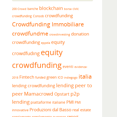
blockchain
banche
borsa
civic
200 Crowd
crowdfunding
crowdfunding
Consob
Crowdfunding Immobiliare
crowdfundme
donation
crowdinvesting
equity
crowdfunding
eppela
equity
crowdfuding
crowdfunding
eventi
evidenza-
italia
Fintech
green
funded
ICO
2018
indiegogo
lending peer to
lending crowdfunding
peer
Mamacrowd
p2p
Opstart
lending
PMI
piattaforme italiane
PMI
Produzioni dal Basso
real estate
innovative
report
regolamento europeo
regolamento