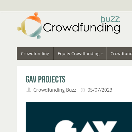
Vai
al
contenuto
Vai
Crowdfunding
Equity Crowdfunding
Crowdfund
al
contenuto
Gav Projects
Crowdfunding Buzz
05/07/2023