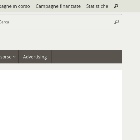
Cerca:
agne in corso
Campagne finanziate
Statistiche
Cerca
Cerca:
Cerca
isorse
Advertising