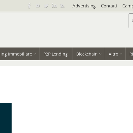
Advertising
Contatti
Camp
ing Immobiliare
P2P Lending
Blockchain
Altro
R