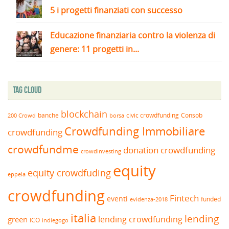
5 i progetti finanziati con successo
Educazione finanziaria contro la violenza di
genere: 11 progetti in...
Tag Cloud
blockchain
banche
borsa
civic crowdfunding
Consob
200 Crowd
Crowdfunding Immobiliare
crowdfunding
crowdfundme
donation crowdfunding
crowdinvesting
equity
equity crowdfuding
eppela
crowdfunding
Fintech
eventi
funded
evidenza-2018
italia
lending
lending crowdfunding
green
ICO
indiegogo