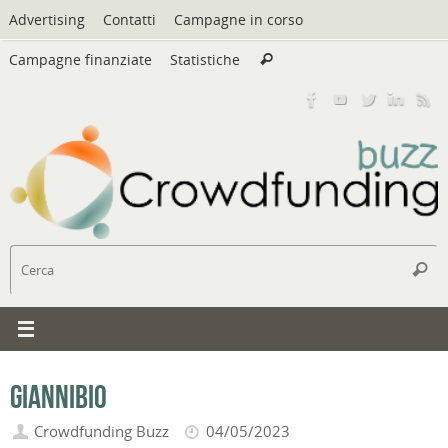
Vai
Advertising
Contatti
Campagne in corso
al
Cerca:
contenuto
Campagne finanziate
Statistiche
Cerca
C
Cerc
Giannibio
Crowdfunding Buzz
04/05/2023