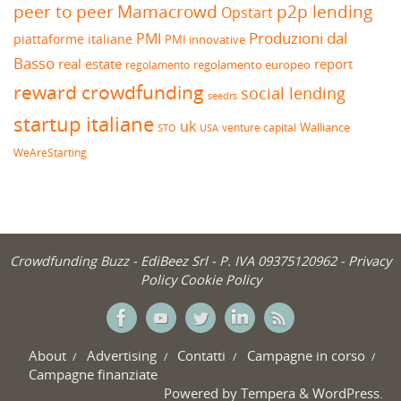
peer to peer
Mamacrowd
p2p lending
Opstart
Produzioni dal
PMI
piattaforme italiane
PMI innovative
Basso
real estate
report
regolamento europeo
regolamento
reward crowdfunding
social lending
seedrs
startup italiane
uk
venture capital
Walliance
USA
STO
WeAreStarting
Crowdfunding Buzz -
EdiBeez Srl
- P. IVA 09375120962 -
Privacy
Policy
Cookie Policy
About
Advertising
Contatti
Campagne in corso
Campagne finanziate
Powered by
Tempera
&
WordPress.