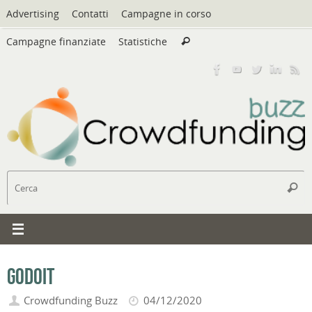
Vai
Advertising
Contatti
Campagne in corso
al
Cerca:
contenuto
Campagne finanziate
Statistiche
Cerca
C
Cerc
Godoit
Crowdfunding Buzz
04/12/2020