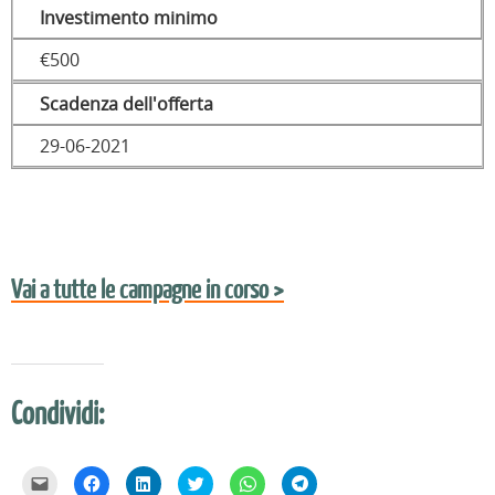
Investimento minimo
€500
Scadenza dell'offerta
29-06-2021
Vai a tutte le campagne in corso >
Condividi:
F
F
F
F
F
F
a
a
a
a
a
a