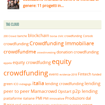
genere: 11 progetti in...
Tag Cloud
blockchain
banche
borsa
civic crowdfunding
Consob
200 Crowd
Crowdfunding Immobiliare
crowdfunding
crowdfundme
donation crowdfunding
crowdinvesting
equity
equity crowdfuding
eppela
crowdfunding
Fintech
eventi
funded
evidenza-2018
italia
lending
lending crowdfunding
green
ICO
indiegogo
peer to peer
Mamacrowd
p2p lending
Opstart
Produzioni dal
PMI
piattaforme italiane
PMI innovative
Basso
real estate
report
regolamento europeo
regolamento