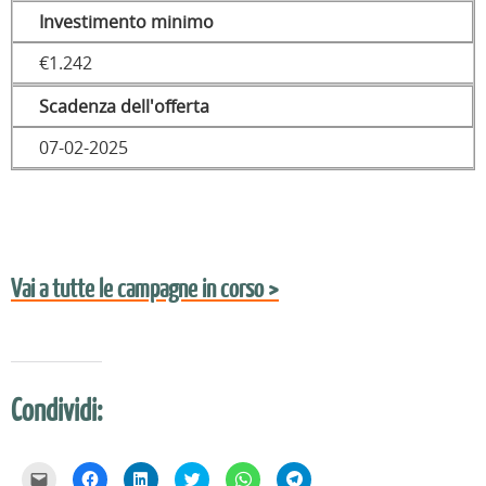
Investimento minimo
€1.242
Scadenza dell'offerta
07-02-2025
Vai a tutte le campagne in corso >
Condividi:
F
F
F
F
F
F