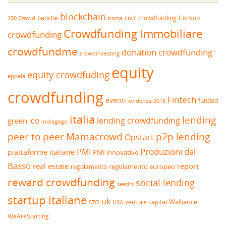
blockchain
banche
borsa
civic crowdfunding
Consob
200 Crowd
Crowdfunding Immobiliare
crowdfunding
crowdfundme
donation crowdfunding
crowdinvesting
equity
equity crowdfuding
eppela
crowdfunding
Fintech
eventi
funded
evidenza-2018
italia
lending
lending crowdfunding
green
ICO
indiegogo
peer to peer
Mamacrowd
p2p lending
Opstart
Produzioni dal
PMI
piattaforme italiane
PMI innovative
Basso
real estate
report
regolamento europeo
regolamento
reward crowdfunding
social lending
seedrs
startup italiane
uk
venture capital
Walliance
USA
STO
WeAreStarting