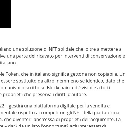
liano una soluzione di NFT solidale che, oltre a mettere a
olve una parte del ricavato per interventi di conservazione e
italiano.
e Token, che in italiano significa gettone non copiabile. Un
essere sostituito da altro, nemmeno se identico, dato che
 univoco scritto su Blockchain, ed è visibile a tutti.
 proprietà che preserva i diritti d’autore.
2 – gestirà una piattaforma digitale per la vendita e
amentale rispetto ai competitor: gli NFT della piattaforma
, che diventerà anch’essa di proprietà dell’acquirente. La
 – darà da un lato l’opportunità agli interessati di