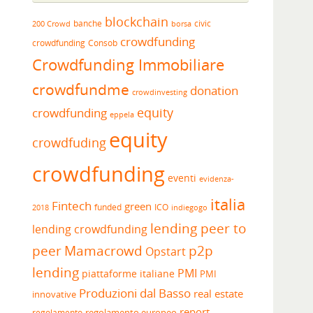
blockchain
banche
borsa
civic
200 Crowd
crowdfunding
crowdfunding
Consob
Crowdfunding Immobiliare
crowdfundme
donation
crowdinvesting
equity
crowdfunding
eppela
equity
crowdfuding
crowdfunding
eventi
evidenza-
italia
Fintech
green
funded
ICO
2018
indiegogo
lending peer to
lending crowdfunding
peer
Mamacrowd
p2p
Opstart
lending
PMI
piattaforme italiane
PMI
Produzioni dal Basso
real estate
innovative
report
regolamento europeo
regolamento