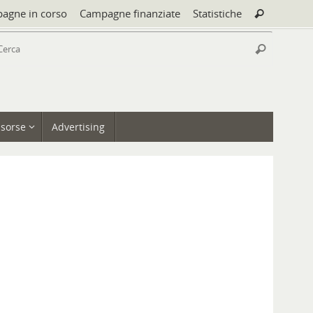
Cerca:
agne in corso
Campagne finanziate
Statistiche
Cerca
Cerca:
Cerca
isorse
Advertising