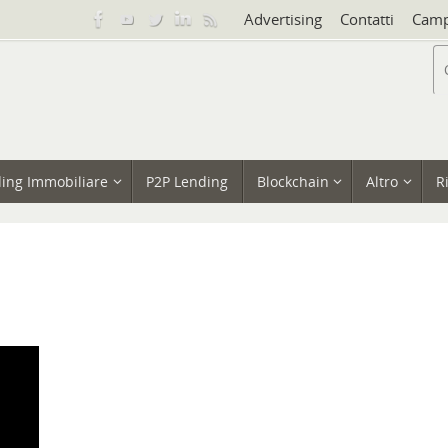
Advertising
Contatti
Camp
ing Immobiliare
P2P Lending
Blockchain
Altro
R