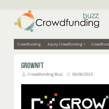
Vai
al
contenuto
Vai
Crowdfunding
Equity Crowdfunding
Crowdfund
al
contenuto
GrowNFT
Crowdfunding Buzz
06/06/2023