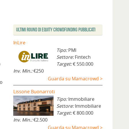
Ultimi Round di Equity Crowdfunding Pubblicati
InLire
Tipo:
PMI
Settore:
Fintech
a
Target:
€ 550.000
Inv. Min.:
€250
Guarda su Mamacrowd >
lo
Lissone Buonarroti
Tipo:
Immobiliare
Settore:
Immobiliare
Target:
€ 800.000
Inv. Min.:
€2.500
Guarda su Mamacrowd >