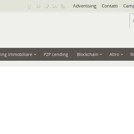
Advertising
Contatti
Camp
ing Immobiliare
P2P Lending
Blockchain
Altro
R