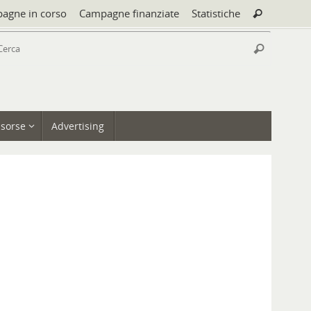
Cerca:
agne in corso
Campagne finanziate
Statistiche
Cerca
Cerca:
Cerca
isorse
Advertising