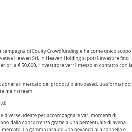
sta campagna di Equity Crowdfunding e ha come unico scopo
ovativa Heaven Srl. In Heaven Holding si potrà investire fino
riori a € 50.000, l’investitore verrà messo in contatto con l
.
luzionare il mercato dei prodotti plant-based, trasformando
lta mainstream.
ti:
e diverse, ideate per accompagnare vari momenti di
uono dalla concorrenza grazie a una percentuale di avena
el mercato. La gamma include una bevanda alla cannella e