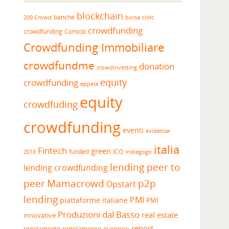
blockchain
banche
borsa
civic
200 Crowd
crowdfunding
crowdfunding
Consob
Crowdfunding Immobiliare
crowdfundme
donation
crowdinvesting
equity
crowdfunding
eppela
equity
crowdfuding
crowdfunding
eventi
evidenza-
italia
Fintech
green
funded
ICO
2018
indiegogo
lending peer to
lending crowdfunding
peer
Mamacrowd
p2p
Opstart
lending
PMI
piattaforme italiane
PMI
Produzioni dal Basso
real estate
innovative
report
regolamento europeo
regolamento