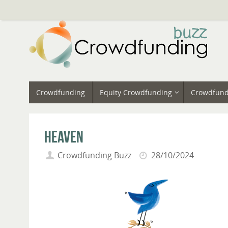
Vai
al
contenuto
Vai
Crowdfunding
Equity Crowdfunding
Crowdfund
al
contenuto
Heaven
Crowdfunding Buzz
28/10/2024