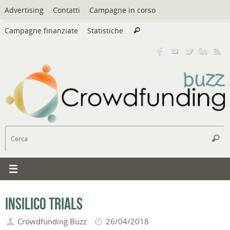
Vai
Advertising
Contatti
Campagne in corso
al
Cerca:
contenuto
Campagne finanziate
Statistiche
Cerca
C
Cerc
InSilico Trials
Crowdfunding Buzz
26/04/2018