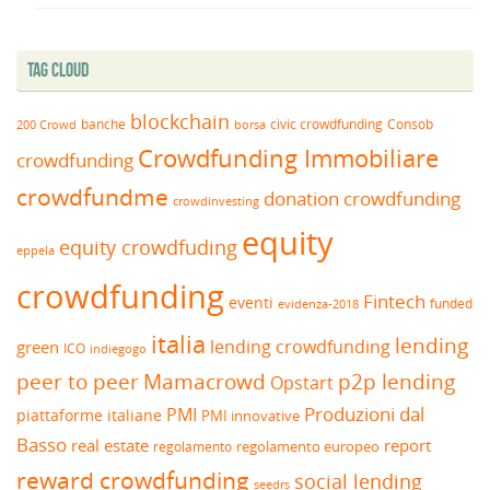
Tag Cloud
blockchain
banche
borsa
civic crowdfunding
Consob
200 Crowd
Crowdfunding Immobiliare
crowdfunding
crowdfundme
donation crowdfunding
crowdinvesting
equity
equity crowdfuding
eppela
crowdfunding
Fintech
eventi
funded
evidenza-2018
italia
lending
lending crowdfunding
green
ICO
indiegogo
peer to peer
Mamacrowd
p2p lending
Opstart
Produzioni dal
PMI
piattaforme italiane
PMI innovative
Basso
real estate
report
regolamento europeo
regolamento
reward crowdfunding
social lending
seedrs