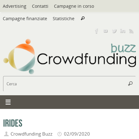
Vai
Advertising
Contatti
Campagne in corso
al
Cerca:
contenuto
Campagne finanziate
Statistiche
Cerca
C
Cerc
Irides
Crowdfunding Buzz
02/09/2020