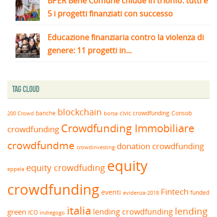
BPER Bene Comune chiude in trionfo: tutti e
5 i progetti finanziati con successo
Educazione finanziaria contro la violenza di
genere: 11 progetti in...
Tag Cloud
blockchain
banche
borsa
civic crowdfunding
Consob
200 Crowd
Crowdfunding Immobiliare
crowdfunding
crowdfundme
donation crowdfunding
crowdinvesting
equity
equity crowdfuding
eppela
crowdfunding
Fintech
eventi
funded
evidenza-2018
italia
lending
lending crowdfunding
green
ICO
indiegogo