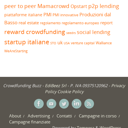
peer to peer
Mamacrowd
p2p lending
Opstart
Produzioni dal
PMI
piattaforme italiane
PMI innovative
Basso
real estate
report
regolamento europeo
regolamento
reward crowdfunding
social lending
seedrs
startup italiane
uk
venture capital
Walliance
USA
STO
WeAreStarting
Crowdfunding Buzz -
EdiBeez Srl
- P. IVA 09375120962 -
Privacy
Policy
Cookie Policy
About
Advertising
Contatti
Campagne in corso
Campagne finanziate
Powered by
Tempera
&
WordPress.