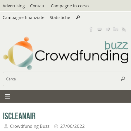
Vai
Advertising
Contatti
Campagne in corso
al
Cerca:
contenuto
Campagne finanziate
Statistiche
Cerca
C
Cerc
Iscleanair
Crowdfunding Buzz
27/06/2022