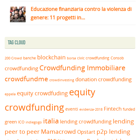
Educazione finanziaria contro la violenza di
genere: 11 progetti in...
Tag Cloud
blockchain
banche
borsa
civic crowdfunding
Consob
200 Crowd
Crowdfunding Immobiliare
crowdfunding
crowdfundme
donation crowdfunding
crowdinvesting
equity
equity crowdfuding
eppela
crowdfunding
Fintech
eventi
funded
evidenza-2018
italia
lending
lending crowdfunding
green
ICO
indiegogo
peer to peer
Mamacrowd
p2p lending
Opstart