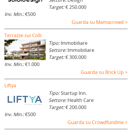
Settore:
Design
Target:
€ 250.000
Inv. Min.:
€500
Guarda su Mamacrowd >
Terrazze sui Colli
Tipo:
Immobiliare
Settore:
Immobiliare
Target:
€ 300.000
Inv. Min.:
€1.000
Guarda su Brick Up >
Liftya
Tipo:
Startup Inn.
Settore:
Health Care
Target:
€ 200.000
Inv. Min.:
€500
Guarda su Crowdfundme >