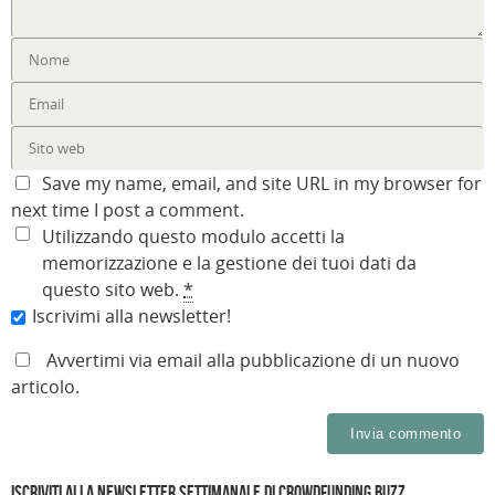
a
)
t
r
)
)
f
r
a
i
a
)
n
)
e
s
t
r
a
)
Save my name, email, and site URL in my browser for
next time I post a comment.
Utilizzando questo modulo accetti la
memorizzazione e la gestione dei tuoi dati da
questo sito web.
*
Iscrivimi alla newsletter!
Avvertimi via email alla pubblicazione di un nuovo
articolo.
Iscriviti alla Newsletter settimanale di Crowdfunding Buzz