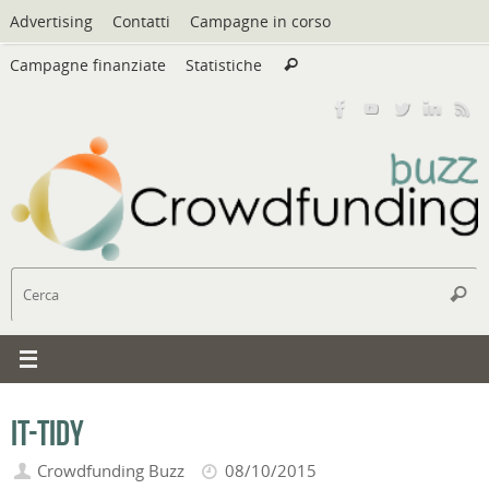
Vai
Advertising
Contatti
Campagne in corso
al
Cerca:
contenuto
Campagne finanziate
Statistiche
Cerca
C
Cerc
IT-Tidy
Crowdfunding Buzz
08/10/2015