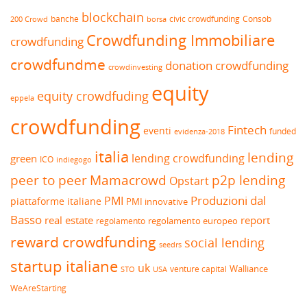
blockchain
banche
borsa
civic crowdfunding
Consob
200 Crowd
Crowdfunding Immobiliare
crowdfunding
crowdfundme
donation crowdfunding
crowdinvesting
equity
equity crowdfuding
eppela
crowdfunding
Fintech
eventi
funded
evidenza-2018
italia
lending
lending crowdfunding
green
ICO
indiegogo
peer to peer
Mamacrowd
p2p lending
Opstart
Produzioni dal
PMI
piattaforme italiane
PMI innovative
Basso
real estate
report
regolamento europeo
regolamento
reward crowdfunding
social lending
seedrs
startup italiane
uk
venture capital
Walliance
USA
STO
WeAreStarting