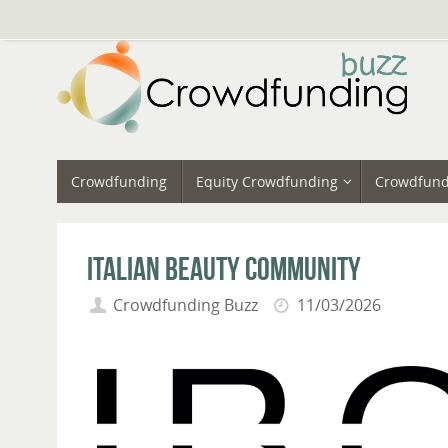
Vai
al
contenuto
Vai
Crowdfunding
Equity Crowdfunding
Crowdfund
al
contenuto
Italian Beauty Community
Crowdfunding Buzz
11/03/2026