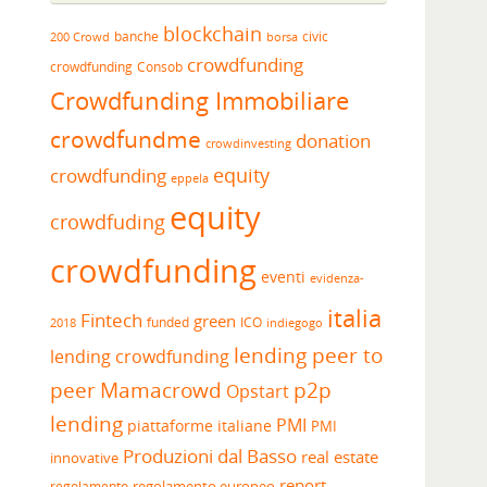
blockchain
banche
borsa
civic
200 Crowd
crowdfunding
crowdfunding
Consob
Crowdfunding Immobiliare
crowdfundme
donation
crowdinvesting
equity
crowdfunding
eppela
equity
crowdfuding
crowdfunding
eventi
evidenza-
italia
Fintech
green
funded
ICO
2018
indiegogo
lending peer to
lending crowdfunding
peer
Mamacrowd
p2p
Opstart
lending
PMI
piattaforme italiane
PMI
Produzioni dal Basso
real estate
innovative
report
regolamento europeo
regolamento