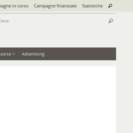
Cerca:
agne in corso
Campagne finanziate
Statistiche
Cerca
Cerca:
Cerca
isorse
Advertising