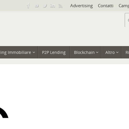
Advertising
Contatti
Camp
ing Immobiliare
P2P Lending
Blockchain
Altro
R