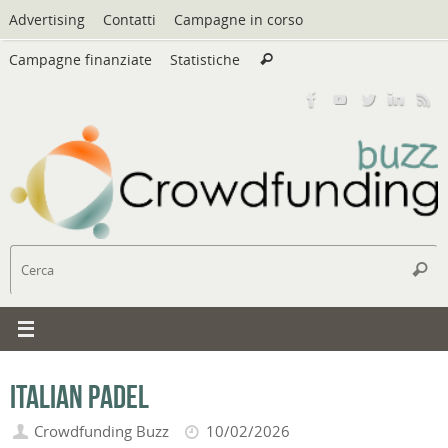
Vai
Advertising
Contatti
Campagne in corso
al
Cerca:
contenuto
Campagne finanziate
Statistiche
Cerca
C
Cerc
Italian Padel
Crowdfunding Buzz
10/02/2026