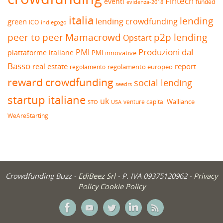
Fintech
eventi
funded
evidenza-2018
italia
lending
lending crowdfunding
green
ICO
indiegogo
peer to peer
Mamacrowd
p2p lending
Opstart
Produzioni dal
PMI
piattaforme italiane
PMI innovative
Basso
real estate
report
regolamento europeo
regolamento
reward crowdfunding
social lending
seedrs
startup italiane
uk
venture capital
Walliance
USA
STO
WeAreStarting
Crowdfunding Buzz -
EdiBeez Srl
- P. IVA 09375120962 -
Privacy
Policy
Cookie Policy