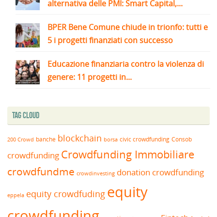
alternativa delle PMI: Smart Capital,...
BPER Bene Comune chiude in trionfo: tutti e
5 i progetti finanziati con successo
Educazione finanziaria contro la violenza di
genere: 11 progetti in...
Tag Cloud
blockchain
banche
borsa
civic crowdfunding
Consob
200 Crowd
Crowdfunding Immobiliare
crowdfunding
crowdfundme
donation crowdfunding
crowdinvesting
equity
equity crowdfuding
eppela
crowdfunding