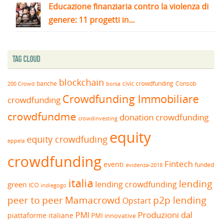
Educazione finanziaria contro la violenza di
genere: 11 progetti in...
Tag Cloud
blockchain
banche
borsa
civic crowdfunding
Consob
200 Crowd
Crowdfunding Immobiliare
crowdfunding
crowdfundme
donation crowdfunding
crowdinvesting
equity
equity crowdfuding
eppela
crowdfunding
Fintech
eventi
funded
evidenza-2018
italia
lending
lending crowdfunding
green
ICO
indiegogo
peer to peer
Mamacrowd
p2p lending
Opstart
Produzioni dal
PMI
piattaforme italiane
PMI innovative