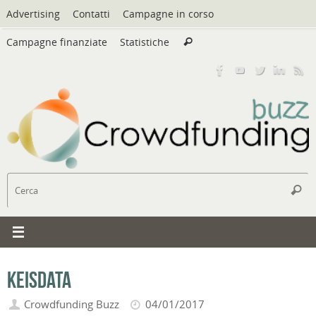
Vai
Advertising
Contatti
Campagne in corso
al
Cerca:
contenuto
Campagne finanziate
Statistiche
Cerca
C
Cerc
Keisdata
Crowdfunding Buzz
04/01/2017