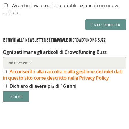
f
r
a
i
a
)
Avvertimi via email alla pubblicazione di un nuovo
n
)
e
articolo.
s
t
r
a
)
Iscriviti alla Newsletter settimanale di Crowdfunding Buzz
Ogni settimana gli articoli di Crowdfunding Buzz
Acconsento alla raccolta e alla gestione dei miei dati
in questo sito come descritto nella Privacy Policy
Dichiaro di avere più di 16 anni