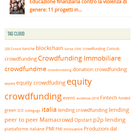
Educazione finanziaria contro la violenza di
genere: 11 progetti in...
Tag Cloud
blockchain
banche
borsa
civic crowdfunding
Consob
200 Crowd
Crowdfunding Immobiliare
crowdfunding
crowdfundme
donation crowdfunding
crowdinvesting
equity
equity crowdfuding
eppela
crowdfunding
Fintech
eventi
funded
evidenza-2018
italia
lending
lending crowdfunding
green
ICO
indiegogo
peer to peer
Mamacrowd
p2p lending
Opstart
Produzioni dal
PMI
piattaforme italiane
PMI innovative