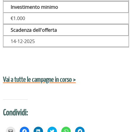
Investimento minimo
€1.000
Scadenza dell'offerta
14-12-2025
Vai a tutte le campagne in corso >
Condividi:
F
F
F
F
F
F