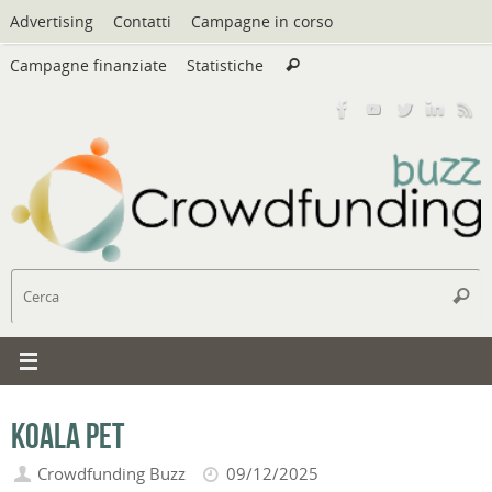
Vai
Advertising
Contatti
Campagne in corso
al
Cerca:
contenuto
Campagne finanziate
Statistiche
Cerca
C
Cerc
Koala Pet
Crowdfunding Buzz
09/12/2025