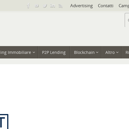
Advertising
Contatti
Camp
ing Immobiliare
P2P Lending
Blockchain
Altro
R