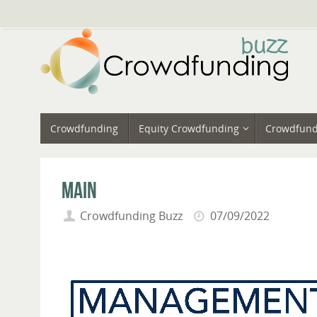
Vai
al
contenuto
Vai
Crowdfunding
Equity Crowdfunding
Crowdfund
al
contenuto
Main
Crowdfunding Buzz
07/09/2022