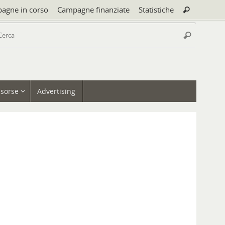
Cerca:
agne in corso
Campagne finanziate
Statistiche
Cerca
Cerca:
Cerca
isorse
Advertising