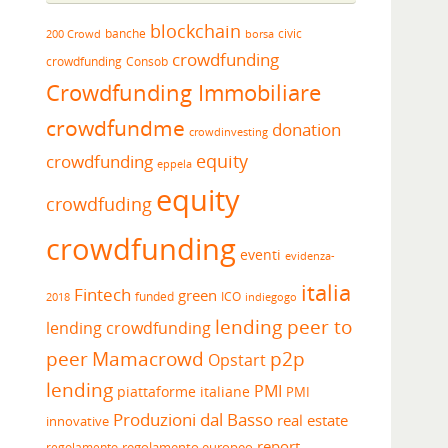
blockchain
banche
borsa
civic
200 Crowd
crowdfunding
crowdfunding
Consob
Crowdfunding Immobiliare
crowdfundme
donation
crowdinvesting
equity
crowdfunding
eppela
equity
crowdfuding
crowdfunding
eventi
evidenza-
italia
Fintech
green
funded
ICO
2018
indiegogo
lending peer to
lending crowdfunding
peer
Mamacrowd
p2p
Opstart
lending
PMI
piattaforme italiane
PMI
Produzioni dal Basso
real estate
innovative
report
regolamento europeo
regolamento