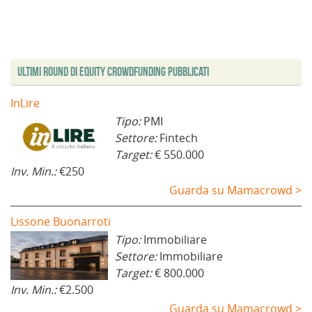
a
e
f
i
e
e
n
s
i
n
s
s
u
t
n
e
t
t
o
r
e
s
r
r
v
a
s
t
a
a
a
)
t
r
)
)
f
r
a
i
a
)
Ultimi Round di Equity Crowdfunding Pubblicati
n
)
e
s
t
InLire
r
a
Tipo:
PMI
)
Settore:
Fintech
Target:
€ 550.000
Inv. Min.:
€250
Guarda su Mamacrowd >
Lissone Buonarroti
Tipo:
Immobiliare
Settore:
Immobiliare
Target:
€ 800.000
Inv. Min.:
€2.500
Guarda su Mamacrowd >