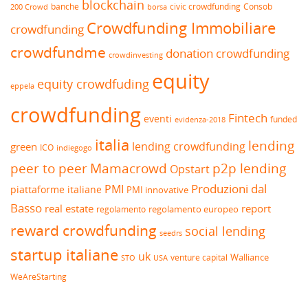
blockchain
banche
borsa
civic crowdfunding
Consob
200 Crowd
Crowdfunding Immobiliare
crowdfunding
crowdfundme
donation crowdfunding
crowdinvesting
equity
equity crowdfuding
eppela
crowdfunding
Fintech
eventi
funded
evidenza-2018
italia
lending
lending crowdfunding
green
ICO
indiegogo
peer to peer
Mamacrowd
p2p lending
Opstart
Produzioni dal
PMI
piattaforme italiane
PMI innovative
Basso
real estate
report
regolamento europeo
regolamento
reward crowdfunding
social lending
seedrs
startup italiane
uk
venture capital
Walliance
USA
STO
WeAreStarting