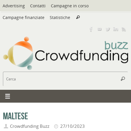
Vai
Advertising
Contatti
Campagne in corso
al
Cerca:
contenuto
Campagne finanziate
Statistiche
Cerca
C
Cerc
Maltese
Crowdfunding Buzz
27/10/2023