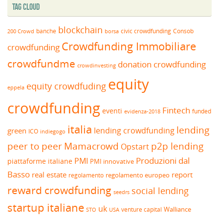
Tag Cloud
blockchain
banche
borsa
civic crowdfunding
Consob
200 Crowd
Crowdfunding Immobiliare
crowdfunding
crowdfundme
donation crowdfunding
crowdinvesting
equity
equity crowdfuding
eppela
crowdfunding
Fintech
eventi
funded
evidenza-2018
italia
lending
lending crowdfunding
green
ICO
indiegogo
peer to peer
Mamacrowd
p2p lending
Opstart
Produzioni dal
PMI
piattaforme italiane
PMI innovative
Basso
real estate
report
regolamento europeo
regolamento
reward crowdfunding
social lending
seedrs
startup italiane
uk
venture capital
Walliance
USA
STO