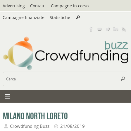
Vai
Advertising
Contatti
Campagne in corso
al
Cerca:
contenuto
Campagne finanziate
Statistiche
Cerca
C
Cerc
Milano North Loreto
Crowdfunding Buzz
21/08/2019