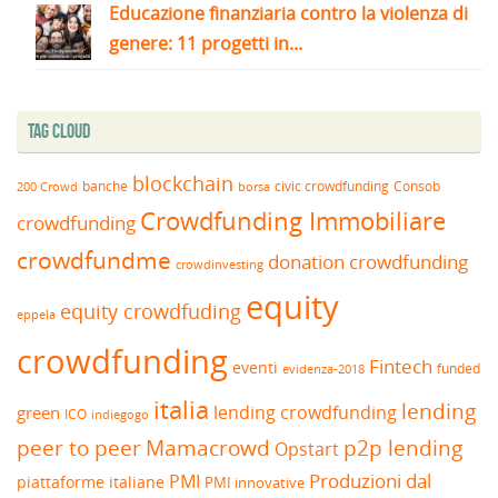
Educazione finanziaria contro la violenza di
genere: 11 progetti in...
Tag Cloud
blockchain
banche
borsa
civic crowdfunding
Consob
200 Crowd
Crowdfunding Immobiliare
crowdfunding
crowdfundme
donation crowdfunding
crowdinvesting
equity
equity crowdfuding
eppela
crowdfunding
Fintech
eventi
funded
evidenza-2018
italia
lending
lending crowdfunding
green
ICO
indiegogo
peer to peer
Mamacrowd
p2p lending
Opstart
Produzioni dal
PMI
piattaforme italiane
PMI innovative