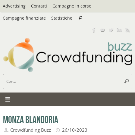
Vai
Advertising
Contatti
Campagne in corso
al
Cerca:
contenuto
Campagne finanziate
Statistiche
Cerca
C
Cerc
Monza Blandoria
Crowdfunding Buzz
26/10/2023