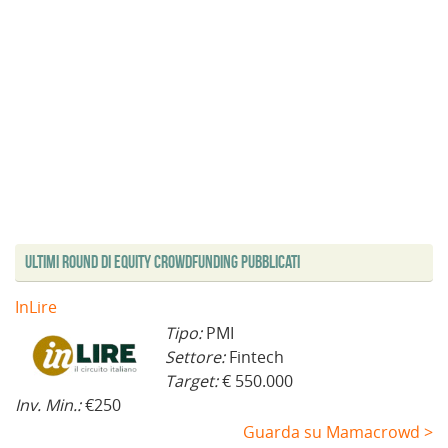
t
r
a
)
Ultimi Round di Equity Crowdfunding Pubblicati
InLire
Tipo:
PMI
Settore:
Fintech
Target:
€ 550.000
Inv. Min.:
€250
Guarda su Mamacrowd >