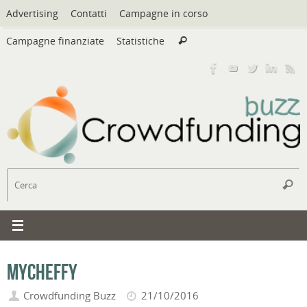
Vai
Advertising
Contatti
Campagne in corso
al
Cerca:
contenuto
Campagne finanziate
Statistiche
Cerca
C
Cerc
MyCheffy
Crowdfunding Buzz
21/10/2016