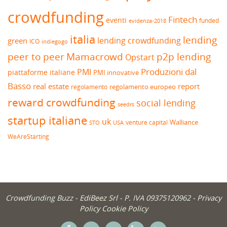
crowdfunding
Fintech
eventi
funded
evidenza-2018
italia
lending
lending crowdfunding
green
ICO
indiegogo
peer to peer
Mamacrowd
p2p lending
Opstart
Produzioni dal
PMI
piattaforme italiane
PMI innovative
Basso
real estate
report
regolamento europeo
regolamento
reward crowdfunding
social lending
seedrs
startup italiane
uk
venture capital
Walliance
USA
STO
WeAreStarting
Crowdfunding Buzz -
EdiBeez Srl
- P. IVA 09375120962 -
Privacy
Policy
Cookie Policy