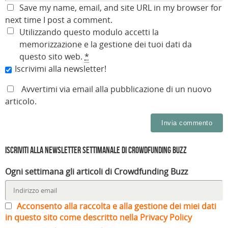
p
u
n
a
u
u
Save my name, email, and site URL in my browser for
r
o
a
n
o
o
e
v
n
u
v
v
next time I post a comment.
i
a
u
o
a
a
n
f
o
v
f
f
Utilizzando questo modulo accetti la
u
i
v
a
i
i
n
n
a
f
n
n
memorizzazione e la gestione dei tuoi dati da
a
e
f
i
e
e
n
s
i
n
s
s
questo sito web.
*
u
t
n
e
t
t
o
r
e
s
r
r
Iscrivimi alla newsletter!
v
a
s
t
a
a
a
)
t
r
)
)
f
r
a
i
a
)
Avvertimi via email alla pubblicazione di un nuovo
n
)
e
articolo.
s
t
r
a
)
Iscriviti alla Newsletter settimanale di Crowdfunding Buzz
Ogni settimana gli articoli di Crowdfunding Buzz
Acconsento alla raccolta e alla gestione dei miei dati
in questo sito come descritto nella Privacy Policy