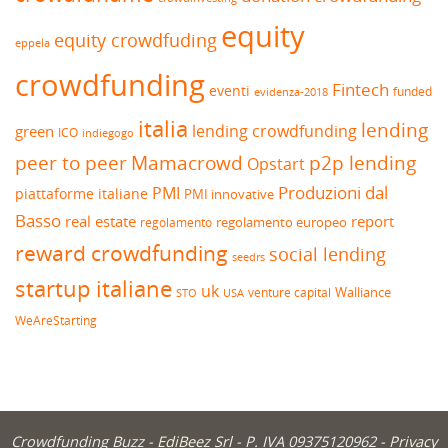
equity
equity crowdfuding
eppela
crowdfunding
Fintech
eventi
funded
evidenza-2018
italia
lending
lending crowdfunding
green
ICO
indiegogo
peer to peer
Mamacrowd
p2p lending
Opstart
Produzioni dal
PMI
piattaforme italiane
PMI innovative
Basso
real estate
report
regolamento europeo
regolamento
reward crowdfunding
social lending
seedrs
startup italiane
uk
venture capital
Walliance
USA
STO
WeAreStarting
Crowdfunding Buzz -
EdiBeez Srl
- P. IVA 09375120962 -
Privacy