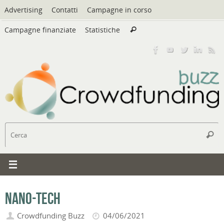
Vai
Advertising
Contatti
Campagne in corso
al
Cerca:
contenuto
Campagne finanziate
Statistiche
Cerca
C
Cerc
Nano-Tech
Crowdfunding Buzz
04/06/2021