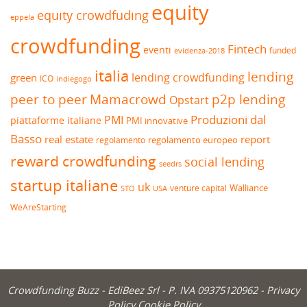
equity
equity crowdfuding
eppela
crowdfunding
Fintech
eventi
funded
evidenza-2018
italia
lending
lending crowdfunding
green
ICO
indiegogo
peer to peer
Mamacrowd
p2p lending
Opstart
Produzioni dal
PMI
piattaforme italiane
PMI innovative
Basso
real estate
report
regolamento europeo
regolamento
reward crowdfunding
social lending
seedrs
startup italiane
uk
venture capital
Walliance
USA
STO
WeAreStarting
Crowdfunding Buzz -
EdiBeez Srl
- P. IVA 09375120962 -
Privacy
Policy
Cookie Policy