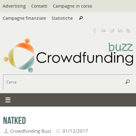
Vai
Advertising
Contatti
Campagne in corso
al
Cerca:
contenuto
Campagne finanziate
Statistiche
Cerca
C
Cerc
Natked
Crowdfunding Buzz
01/12/2017