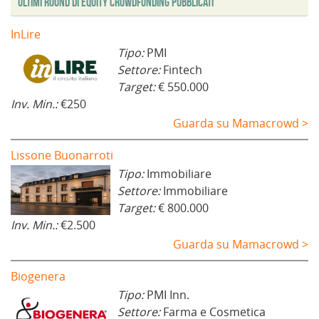
Ultimi Round di Equity Crowdfunding Pubblicati
n
)
e
s
t
InLire
r
a
Tipo:
PMI
)
Settore:
Fintech
Target:
€ 550.000
Inv. Min.:
€250
Guarda su Mamacrowd >
Lissone Buonarroti
Tipo:
Immobiliare
Settore:
Immobiliare
Target:
€ 800.000
Inv. Min.:
€2.500
Guarda su Mamacrowd >
Biogenera
Tipo:
PMI Inn.
Settore:
Farma e Cosmetica