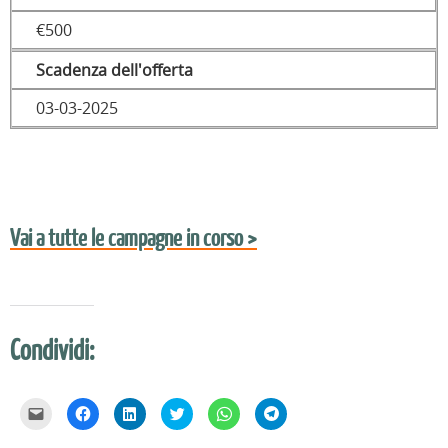
€500
Scadenza dell'offerta
03-03-2025
Vai a tutte le campagne in corso >
Condividi:
F
F
F
F
F
F
a
a
a
a
a
a
i
i
i
i
i
i
c
c
c
c
c
c