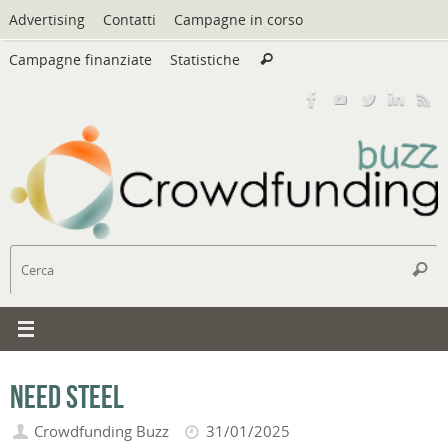
Vai
Advertising
Contatti
Campagne in corso
al
Cerca:
contenuto
Campagne finanziate
Statistiche
Cerca
C
Cerc
Need Steel
Crowdfunding Buzz
31/01/2025