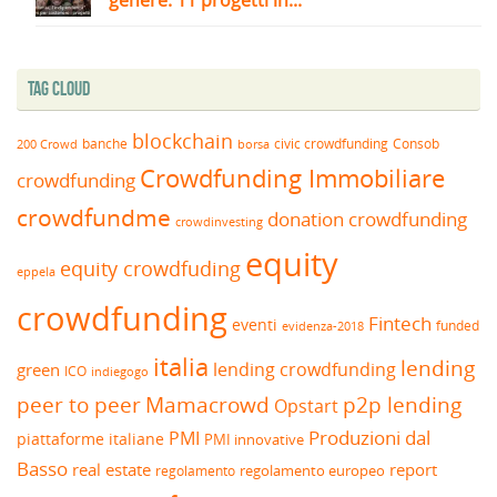
genere: 11 progetti in...
Tag Cloud
blockchain
banche
borsa
civic crowdfunding
Consob
200 Crowd
Crowdfunding Immobiliare
crowdfunding
crowdfundme
donation crowdfunding
crowdinvesting
equity
equity crowdfuding
eppela
crowdfunding
Fintech
eventi
funded
evidenza-2018
italia
lending
lending crowdfunding
green
ICO
indiegogo
peer to peer
Mamacrowd
p2p lending
Opstart
Produzioni dal
PMI
piattaforme italiane
PMI innovative
Basso
real estate
report
regolamento europeo
regolamento