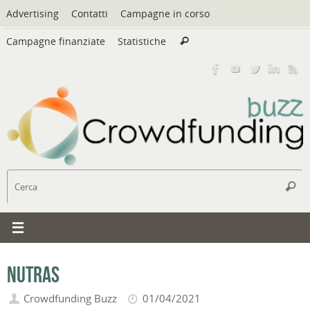
Vai
Advertising
Contatti
Campagne in corso
al
Cerca:
contenuto
Campagne finanziate
Statistiche
Cerca
C
Cerc
Nutras
Crowdfunding Buzz
01/04/2021