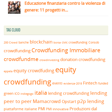
Educazione finanziaria contro la violenza di
genere: 11 progetti in...
Tag Cloud
blockchain
banche
borsa
civic crowdfunding
Consob
200 Crowd
Crowdfunding Immobiliare
crowdfunding
crowdfundme
donation crowdfunding
crowdinvesting
equity
equity crowdfuding
eppela
crowdfunding
Fintech
eventi
funded
evidenza-2018
italia
lending
lending crowdfunding
green
ICO
indiegogo
peer to peer
Mamacrowd
p2p lending
Opstart
Produzioni dal
PMI
piattaforme italiane
PMI innovative