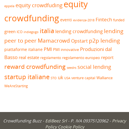
equity
equity crowdfuding
eppela
crowdfunding
Fintech
eventi
funded
evidenza-2018
italia
lending
lending crowdfunding
green
ICO
indiegogo
peer to peer
Mamacrowd
p2p lending
Opstart
Produzioni dal
PMI
piattaforme italiane
PMI innovative
Basso
real estate
report
regolamento europeo
regolamento
reward crowdfunding
social lending
seedrs
startup italiane
uk
venture capital
Walliance
USA
STO
WeAreStarting
Crowdfunding Buzz -
EdiBeez Srl
- P. IVA 09375120962 -
Privacy
Policy
Cookie Policy