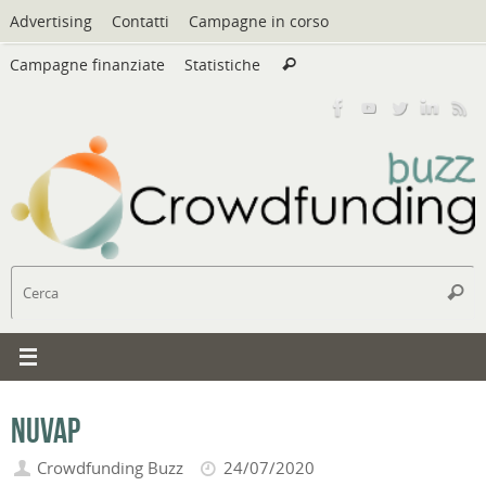
Vai
Advertising
Contatti
Campagne in corso
al
Cerca:
contenuto
Campagne finanziate
Statistiche
Cerca
C
Cerc
Nuvap
Crowdfunding Buzz
24/07/2020