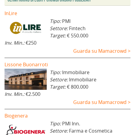
e
s
t
InLire
r
a
Tipo:
PMI
)
Settore:
Fintech
Target:
€ 550.000
Inv. Min.:
€250
Guarda su Mamacrowd >
Lissone Buonarroti
Tipo:
Immobiliare
Settore:
Immobiliare
Target:
€ 800.000
Inv. Min.:
€2.500
Guarda su Mamacrowd >
Biogenera
Tipo:
PMI Inn.
Settore:
Farma e Cosmetica