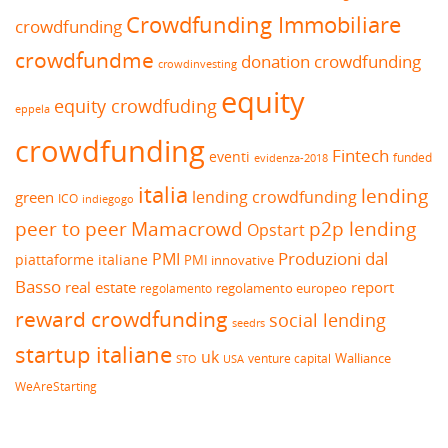
Crowdfunding Immobiliare
crowdfunding
crowdfundme
donation crowdfunding
crowdinvesting
equity
equity crowdfuding
eppela
crowdfunding
Fintech
eventi
funded
evidenza-2018
italia
lending
lending crowdfunding
green
ICO
indiegogo
peer to peer
Mamacrowd
p2p lending
Opstart
Produzioni dal
PMI
piattaforme italiane
PMI innovative
Basso
real estate
report
regolamento europeo
regolamento
reward crowdfunding
social lending
seedrs
startup italiane
uk
venture capital
Walliance
USA
STO
WeAreStarting