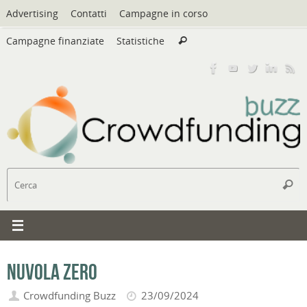
Vai
Advertising
Contatti
Campagne in corso
al
Cerca:
contenuto
Campagne finanziate
Statistiche
Cerca
C
Cerc
Nuvola Zero
Crowdfunding Buzz
23/09/2024