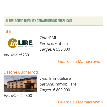
n
s
i
n
s
s
u
t
n
e
t
t
o
r
e
s
r
r
v
a
s
t
a
a
a
)
t
r
)
)
f
r
a
i
a
)
Ultimi Round di Equity Crowdfunding Pubblicati
n
)
e
s
t
InLire
r
a
Tipo:
PMI
)
Settore:
Fintech
Target:
€ 550.000
Inv. Min.:
€250
Guarda su Mamacrowd >
Lissone Buonarroti
Tipo:
Immobiliare
Settore:
Immobiliare
Target:
€ 800.000
Inv. Min.:
€2.500
Guarda su Mamacrowd >