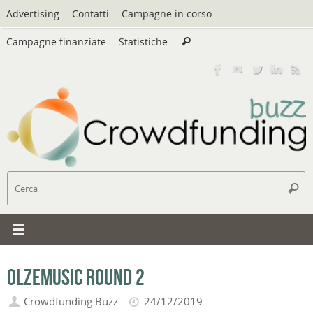
Vai
Advertising
Contatti
Campagne in corso
al
Cerca:
contenuto
Campagne finanziate
Statistiche
Cerca
C
Cerc
Olzemusic round 2
Crowdfunding Buzz
24/12/2019