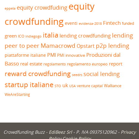
equity
equity crowdfuding
eppela
crowdfunding
Fintech
eventi
funded
evidenza-2018
italia
lending
lending crowdfunding
green
ICO
indiegogo
peer to peer
Mamacrowd
p2p lending
Opstart
Produzioni dal
PMI
piattaforme italiane
PMI innovative
Basso
real estate
report
regolamento europeo
regolamento
reward crowdfunding
social lending
seedrs
startup italiane
uk
venture capital
Walliance
USA
STO
WeAreStarting
Crowdfunding Buzz -
EdiBeez Srl
- P. IVA 09375120962 -
Privacy
Policy
Cookie Policy