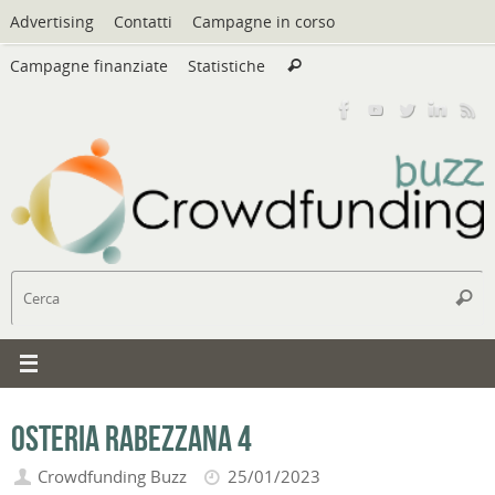
Vai
Advertising
Contatti
Campagne in corso
al
Cerca:
contenuto
Campagne finanziate
Statistiche
Cerca
C
Cerc
Osteria Rabezzana 4
Crowdfunding Buzz
25/01/2023