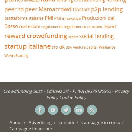
ICO
indiegogo
peer to peer
Mamacrowd
p2p lending
Opstart
Produzioni dal
PMI
piattaforme italiane
PMI innovative
Basso
real estate
report
regolamento europeo
regolamento
reward crowdfunding
social lending
seedrs
startup italiane
uk
venture capital
Walliance
USA
STO
WeAreStarting
Crowdfunding Buzz -
EdiBeez Srl
- P. IVA 09375120962 -
Privacy
Policy
Cookie Policy
About
Advertising
Contatti
Campagne in corso
Campagne finanziate