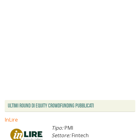
f
r
a
i
a
)
n
)
e
s
t
r
a
)
Ultimi Round di Equity Crowdfunding Pubblicati
InLire
Tipo:
PMI
Settore:
Fintech