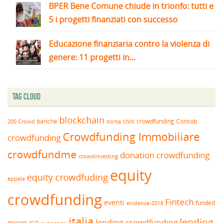
BPER Bene Comune chiude in trionfo: tutti e
5 i progetti finanziati con successo
Educazione finanziaria contro la violenza di
genere: 11 progetti in...
Tag Cloud
blockchain
banche
borsa
civic crowdfunding
Consob
200 Crowd
Crowdfunding Immobiliare
crowdfunding
crowdfundme
donation crowdfunding
crowdinvesting
equity
equity crowdfuding
eppela
crowdfunding
Fintech
eventi
funded
evidenza-2018
italia
lending
lending crowdfunding
green