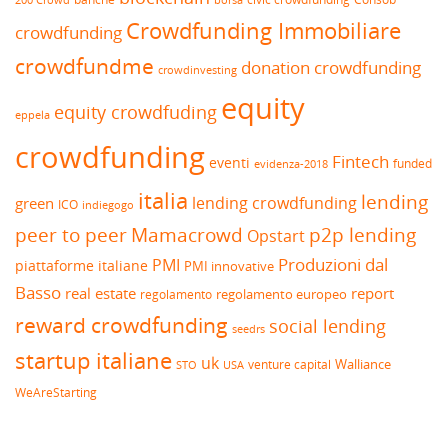
200 Crowd
Crowdfunding Immobiliare
crowdfunding
crowdfundme
donation crowdfunding
crowdinvesting
equity
equity crowdfuding
eppela
crowdfunding
Fintech
eventi
funded
evidenza-2018
italia
lending
lending crowdfunding
green
ICO
indiegogo
peer to peer
Mamacrowd
p2p lending
Opstart
Produzioni dal
PMI
piattaforme italiane
PMI innovative
Basso
real estate
report
regolamento europeo
regolamento
reward crowdfunding
social lending
seedrs
startup italiane
uk
venture capital
Walliance
USA
STO
WeAreStarting