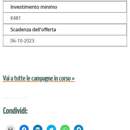
Investimento minimo
€481
Scadenza dell'offerta
06-10-2023
Vai a tutte le campagne in corso >
Condividi:
F
F
F
F
F
F