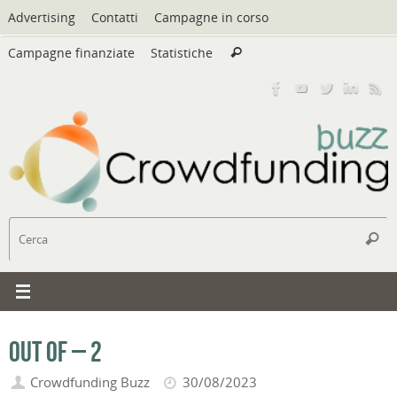
Vai
Advertising
Contatti
Campagne in corso
al
Cerca:
contenuto
Campagne finanziate
Statistiche
Cerca
C
Cerc
Out Of – 2
Crowdfunding Buzz
30/08/2023