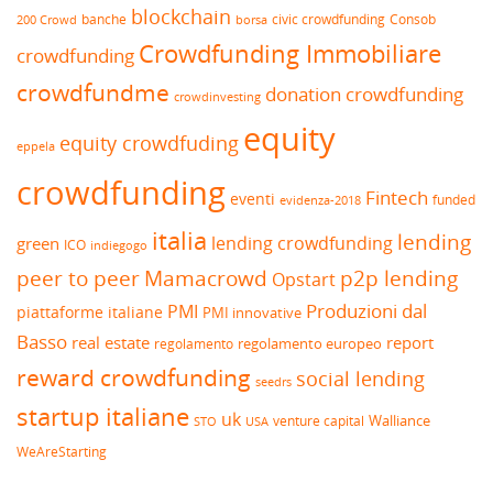
blockchain
banche
borsa
civic crowdfunding
Consob
200 Crowd
Crowdfunding Immobiliare
crowdfunding
crowdfundme
donation crowdfunding
crowdinvesting
equity
equity crowdfuding
eppela
crowdfunding
Fintech
eventi
funded
evidenza-2018
italia
lending
lending crowdfunding
green
ICO
indiegogo
peer to peer
Mamacrowd
p2p lending
Opstart
Produzioni dal
PMI
piattaforme italiane
PMI innovative
Basso
real estate
report
regolamento europeo
regolamento
reward crowdfunding
social lending
seedrs
startup italiane
uk
venture capital
Walliance
USA
STO
WeAreStarting