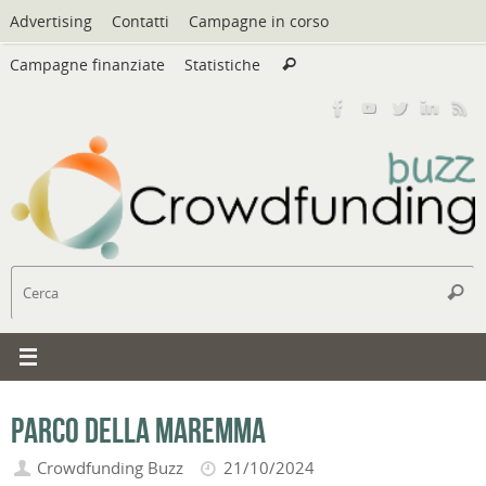
Vai
Advertising
Contatti
Campagne in corso
al
Cerca:
contenuto
Campagne finanziate
Statistiche
Cerca
C
Cerc
Parco della Maremma
Crowdfunding Buzz
21/10/2024