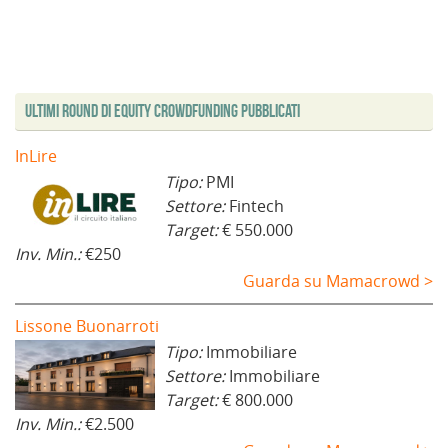
n
n
a
f
n
n
a
e
f
i
e
e
n
s
i
n
s
s
u
t
n
e
t
t
o
r
e
s
r
r
v
a
s
t
a
a
a
)
t
r
)
)
f
r
a
i
a
)
Ultimi Round di Equity Crowdfunding Pubblicati
n
)
e
s
t
InLire
r
a
Tipo:
PMI
)
Settore:
Fintech
Target:
€ 550.000
Inv. Min.:
€250
Guarda su Mamacrowd >
Lissone Buonarroti
Tipo:
Immobiliare
Settore:
Immobiliare
Target:
€ 800.000
Inv. Min.:
€2.500