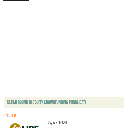
a
)
t
r
)
)
f
r
a
i
a
)
n
)
e
s
t
r
a
)
Ultimi Round di Equity Crowdfunding Pubblicati
InLire
Tipo:
PMI