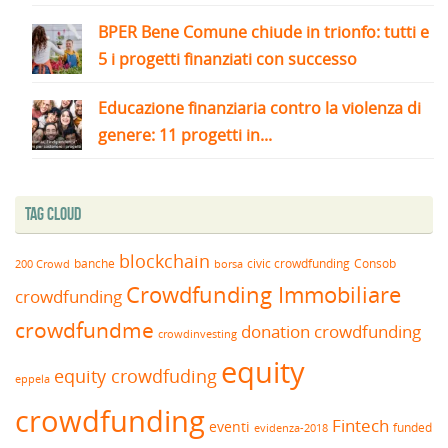
BPER Bene Comune chiude in trionfo: tutti e
5 i progetti finanziati con successo
Educazione finanziaria contro la violenza di
genere: 11 progetti in...
Tag Cloud
blockchain
banche
borsa
civic crowdfunding
Consob
200 Crowd
Crowdfunding Immobiliare
crowdfunding
crowdfundme
donation crowdfunding
crowdinvesting
equity
equity crowdfuding
eppela
crowdfunding
Fintech
eventi
funded
evidenza-2018