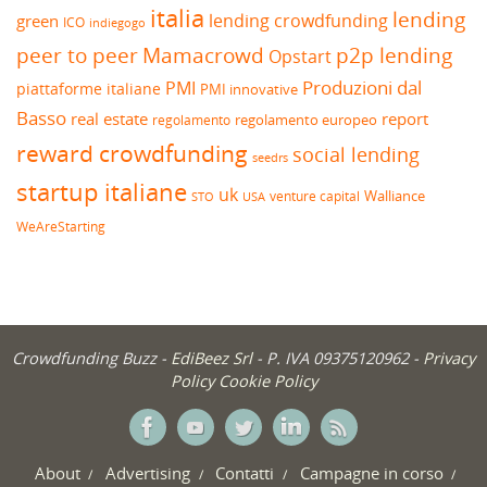
italia
lending
lending crowdfunding
green
ICO
indiegogo
peer to peer
Mamacrowd
p2p lending
Opstart
Produzioni dal
PMI
piattaforme italiane
PMI innovative
Basso
real estate
report
regolamento europeo
regolamento
reward crowdfunding
social lending
seedrs
startup italiane
uk
venture capital
Walliance
USA
STO
WeAreStarting
Crowdfunding Buzz -
EdiBeez Srl
- P. IVA 09375120962 -
Privacy
Policy
Cookie Policy
About
Advertising
Contatti
Campagne in corso