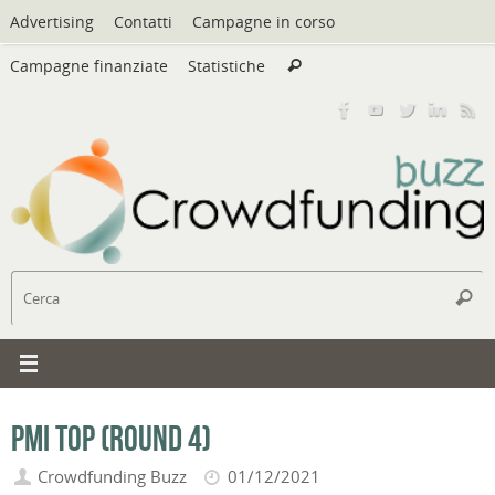
Vai
Advertising
Contatti
Campagne in corso
al
Cerca:
contenuto
Campagne finanziate
Statistiche
Cerca
C
Cerc
PMI Top (round 4)
Crowdfunding Buzz
01/12/2021