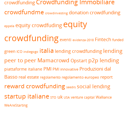
Crowdfunding Immobiliare
crowdfunding
crowdfundme
donation crowdfunding
crowdinvesting
equity
equity crowdfuding
eppela
crowdfunding
Fintech
eventi
funded
evidenza-2018
italia
lending
lending crowdfunding
green
ICO
indiegogo
peer to peer
Mamacrowd
p2p lending
Opstart
Produzioni dal
PMI
piattaforme italiane
PMI innovative
Basso
real estate
report
regolamento europeo
regolamento
reward crowdfunding
social lending
seedrs
startup italiane
uk
venture capital
Walliance
USA
STO
WeAreStarting