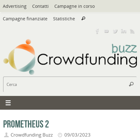
Vai
Advertising
Contatti
Campagne in corso
al
Cerca:
contenuto
Campagne finanziate
Statistiche
Cerca
C
Cerc
Prometheus 2
Crowdfunding Buzz
09/03/2023