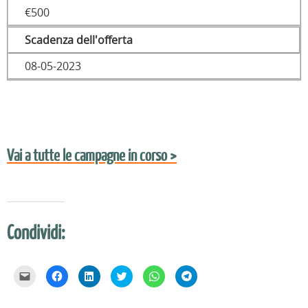
€500
Scadenza dell'offerta
08-05-2023
Vai a tutte le campagne in corso >
Condividi:
F
F
F
F
F
F
a
a
a
a
a
a
i
i
i
i
i
i
c
c
c
c
c
c
l
l
l
l
l
l