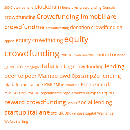
blockchain
banche
borsa
civic crowdfunding
Consob
200 Crowd
Crowdfunding Immobiliare
crowdfunding
crowdfundme
donation crowdfunding
crowdinvesting
equity
equity crowdfuding
eppela
crowdfunding
Fintech
eventi
funded
evidenza-2018
italia
lending
lending crowdfunding
green
ICO
indiegogo
peer to peer
Mamacrowd
p2p lending
Opstart
Produzioni dal
PMI
piattaforme italiane
PMI innovative
Basso
real estate
report
regolamento europeo
regolamento
reward crowdfunding
social lending
seedrs
startup italiane
uk
venture capital
Walliance
USA
STO
WeAreStarting