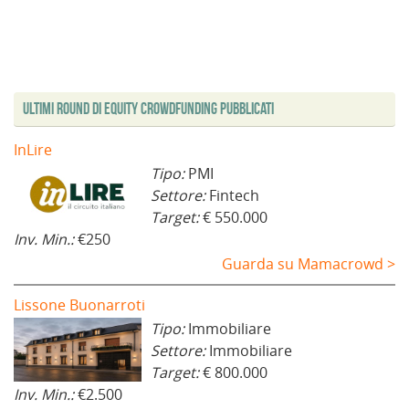
n
n
a
f
n
n
a
e
f
i
e
e
n
s
i
n
s
s
u
t
n
e
t
t
o
r
e
s
r
r
v
a
s
t
a
a
a
)
t
r
)
)
f
r
a
i
a
)
Ultimi Round di Equity Crowdfunding Pubblicati
n
)
e
s
t
InLire
r
a
Tipo:
PMI
)
Settore:
Fintech
Target:
€ 550.000
Inv. Min.:
€250
Guarda su Mamacrowd >
Lissone Buonarroti
Tipo:
Immobiliare
Settore:
Immobiliare
Target:
€ 800.000
Inv. Min.:
€2.500