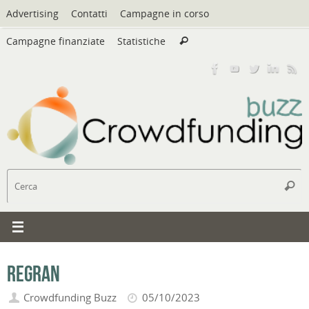
Vai
Advertising
Contatti
Campagne in corso
al
Cerca:
contenuto
Campagne finanziate
Statistiche
Cerca
C
Cerc
Regran
Crowdfunding Buzz
05/10/2023